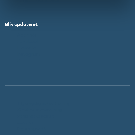
Bliv opdateret
Abonnér
Facebook
LinkedIn
Instagram
X
Tilgængelighedserklæring
Whistleblowerordning
Persondatapolitik
Cookies
Regeringen.dk