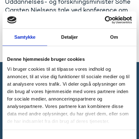
Uddannelses- og forskningsminister Sofie
Carsten Nielsens tale ved konference om
evaluering af Det Frie Forskningsråd i
København den 23. oktober 2014. Talen er
på engelsk.
Samtykke
Detaljer
Om
Læs talen på engelsk
Denne hjemmeside bruger cookies
Vi bruger cookies til at tilpasse vores indhold og
annoncer, til at vise dig funktioner til sociale medier og til
Forsknings-, Uddannelses- og
at analysere vores trafik. Vi deler også oplysninger om
Digitaliseringsministeriet
din brug af vores hjemmeside med vores partnere inden
for sociale medier, annonceringspartnere og
analysepartnere. Vores partnere kan kombinere disse
data med andre oplysninger, du har givet dem, eller som
de har indsamlet fra din brug af deres tjenester.
Tlf. 3392 9700
E-mail:
ufm@ufm.dk
S