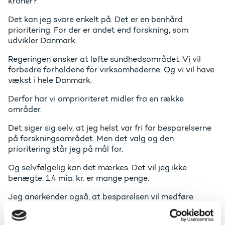
kroner?
Det kan jeg svare enkelt på. Det er en benhård
prioritering. For der er andet end forskning, som
udvikler Danmark.
Regeringen ønsker at løfte sundhedsområdet. Vi vil
forbedre forholdene for virksomhederne. Og vi vil have
vækst i hele Danmark.
Derfor har vi omprioriteret midler fra en række
områder.
Det siger sig selv, at jeg helst var fri for besparelserne
på forskningsområdet. Men det valg og den
prioritering står jeg på mål for.
Og selvfølgelig kan det mærkes. Det vil jeg ikke
benægte. 1,4 mia. kr. er mange penge.
Jeg anerkender også, at besparelsen vil medføre
udfordringer for institutioner og for de offentlige
fonde. Og måske også vil tvinge forskere til at søge