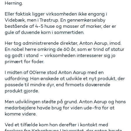
Herning.
Eller faktisk ligger virksomheden ikke engang i
Videbæk, men i Trøstrup. En gennemkørselsby
bestående af 4-5 huse og masser af marker, der er
gule af duvende korn i sommertiden.
Her tog administrerende direktør, Anton Aarup, imod.
En nobel herre omkring de 60 år, som er trind af statur
og godt i stand – virksomheden interesserer sig jo
primært for foder.
I midten af 00’erne stod Anton Aarup med en
udfordring: Han ønskede at udvikle et nyt produkt, der
passede til mindre dyr, end firmaets daværende
produkt gjorde.
Men udviklingen stødte på grund. Anton Aarup og hans
medarbejdere havde brug for viden ude-fra for at
komme videre.
Ved et tilfælde kom han derefter i kontakt med
forskere fra Københavns Universitet, der netop havde