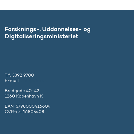
Forsknings-, Uddannelses- og
Digitaliseringsministeriet
Tlf. 3392 9700
E-mail:
ufm@ufm.dk
Bredgade 40-42
1260 København K
EAN: 5798000416604
CVR-nr.: 16805408