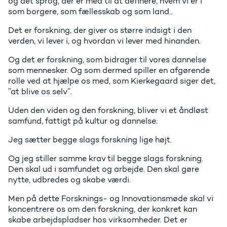
og det sprog, der er med til at definere, hvem vi er i
som borgere, som fællesskab og som land..
Det er forskning, der giver os større indsigt i den
verden, vi lever i, og hvordan vi lever med hinanden.
Og det er forskning, som bidrager til vores dannelse
som mennesker. Og som dermed spiller en afgørende
rolle ved at hjælpe os med, som Kierkegaard siger det,
”at blive os selv”.
Uden den viden og den forskning, bliver vi et åndløst
samfund, fattigt på kultur og dannelse.
Jeg sætter begge slags forskning lige højt.
Og jeg stiller samme krav til begge slags forskning.
Den skal ud i samfundet og arbejde. Den skal gøre
nytte, udbredes og skabe værdi.
Men på dette Forsknings- og Innovationsmøde skal vi
koncentrere os om den forskning, der konkret kan
skabe arbejdspladser hos virksomheder. Det er