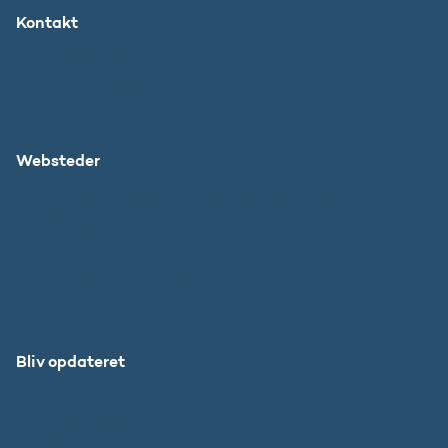
Kontakt
Ministeriet
Pressekontakt
Websteder
Uddannelses- og Forskningsstyrelsen
SU
DFIR
Grib Verden
Forskningens Døgn
Bliv opdateret
Abonnér
Facebook
LinkedIn