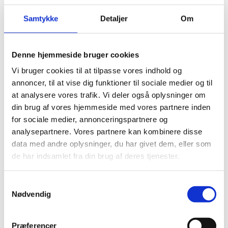
nye finansieringskilder til deres pro-jekter.
Samtykke
Detaljer
Om
Når det er sagt, vil jeg minde om, at Danmark stadig er
et af de lande i verden, der prioriterer forskning
allerhøjest.
Denne hjemmeside bruger cookies
Vi bruger cookies til at tilpasse vores indhold og
Godt kan blive bedre
annoncer, til at vise dig funktioner til sociale medier og til
De nyeste tal fra Forskningsbarometeret viser, at
at analysere vores trafik. Vi deler også oplysninger om
dansk forskning generelt klarer sig rigtig godt
din brug af vores hjemmeside med vores partnere inden
internationalt.
for sociale medier, annonceringspartnere og
analysepartnere. Vores partnere kan kombinere disse
Og de danske forsknings- og uddannelsesinstitutioner
data med andre oplysninger, du har givet dem, eller som
er i de seneste 15 år blevet markant bedre til at
omsætte deres forskning til idéer og opfindelser, der
de har indsamlet fra din brug af deres tjenester.
kan bruges af erhvervslivet.
S
Der er en stigning i såvel opfindelser, patenter og
Nødvendig
samarbejdsprojekter. Og nye tal bekræfter os i, at
a
dansk forskning rummer stor kvalitet.
m
t
Kun Schweiz og Island producerer eksempelvis flere
Præferencer