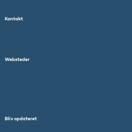
Kontakt
Ministeriet
Pressekontakt
Websteder
Uddannelses- og Forskningsstyrelsen
SU
DFIR
Grib Verden
Forskningens Døgn
Bliv opdateret
Abonnér