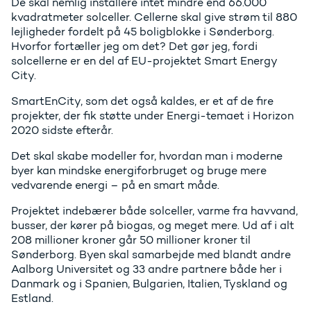
De skal nemlig installere intet mindre end 66.000
kvadratmeter solceller. Cellerne skal give strøm til 880
lejligheder fordelt på 45 boligblokke i Sønderborg.
Hvorfor fortæller jeg om det? Det gør jeg, fordi
solcellerne er en del af EU-projektet Smart Energy
City.
SmartEnCity, som det også kaldes, er et af de fire
projekter, der fik støtte under Energi-temaet i Horizon
2020 sidste efterår.
Det skal skabe modeller for, hvordan man i moderne
byer kan mindske energiforbruget og bruge mere
vedvarende energi – på en smart måde.
Projektet indebærer både solceller, varme fra havvand,
busser, der kører på biogas, og meget mere. Ud af i alt
208 millioner kroner går 50 millioner kroner til
Sønderborg. Byen skal samarbejde med blandt andre
Aalborg Universitet og 33 andre partnere både her i
Danmark og i Spanien, Bulgarien, Italien, Tyskland og
Estland.