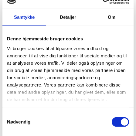
Jeres arbejde er afgørende for
Samtykke
Detaljer
Om
Danmarks hjemtag
Danmarks deltagelse i EU-programmerne er vigtig for
Denne hjemmeside bruger cookies
regeringen. Og vi er opmærksomme på, at det kræver
en stor indsats at hive projekterne hjem. Derfor har
Vi bruger cookies til at tilpasse vores indhold og
jeres arbejde stor betydning.
annoncer, til at vise dig funktioner til sociale medier og til
at analysere vores trafik. Vi deler også oplysninger om
Som tidligere medlem af Europa Parlamentet ved jeg,
din brug af vores hjemmeside med vores partnere inden
hvor mange ordninger og muligheder, EU-systemet
rummer. Men jeg ved også, hvor svært det kan være for
for sociale medier, annonceringspartnere og
helt almindelige virksomhedsledere, konsulenter og
analysepartnere. Vores partnere kan kombinere disse
forskere at finde vej i gennem labyrinten. I, der er
data med andre oplysninger, du har givet dem, eller som
samlet her i dag, har mange forskellige fokusområder.
de har indsamlet fra din brug af deres tjenester.
Hvad enten I rådgiver om Interreg, Horizon, COSME,
Erasmus Plus eller Creative Europe – så skal I vide, at
S
vi i regeringen sætter stor, stor pris på jeres indsats.
Nødvendig
a
m
Jeres rådgivning er afgørende for, at danske