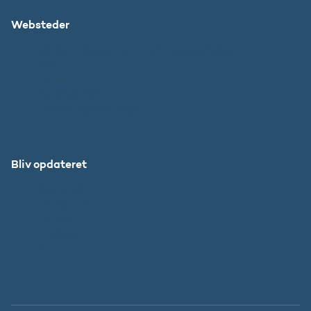
Websteder
Uddannelses- og Forskningsstyrelsen
SU
DFIR
Grib Verden
Forskningens Døgn
Bliv opdateret
Abonnér
Facebook
LinkedIn
Instagram
X