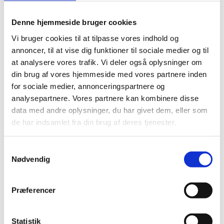
Men den får for alvor konkret værdi for samfundet, når
den formidles til omverdenen, bruges til konkrete
Denne hjemmeside bruger cookies
indsatser eller hos virksomhederne.
Vi bruger cookies til at tilpasse vores indhold og
annoncer, til at vise dig funktioner til sociale medier og til
Ros til DTU Aqua
at analysere vores trafik. Vi deler også oplysninger om
din brug af vores hjemmeside med vores partnere inden
For regeringen er det afgørende, at vi får omsat vores
for sociale medier, annonceringspartnere og
forskning til værdi.
analysepartnere. Vores partnere kan kombinere disse
Vi ønsker, at universiteterne i Danmark bliver endnu
data med andre oplysninger, du har givet dem, eller som
bedre til at inddrage erhvervslivet i forskningen.
de har indsamlet fra din brug af deres tjenester.
Den viden, der skabes hos vores mange dygtige
forskere, skal bruges og spredes, så den gør en forskel
S
uden for laboratorierne, kontorerne og læsesalene.
Nødvendig
a
m
Og det er I rigtigt gode til her på DTU Aqua.
t
Præferencer
I projektet EEL-HATCH er det godt at se, at både
y
GTS’en Bioneer, brancheforeningen Dansk Akvakultur,
k
Nordsøen Forskerpark og virksomheden STMI er med i
k
Statistik