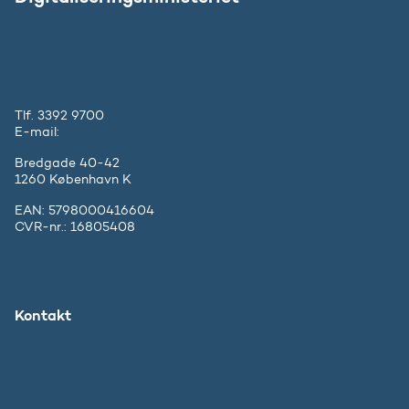
Tlf. 3392 9700
E-mail:
ufm@ufm.dk
Bredgade 40-42
1260 København K
EAN: 5798000416604
CVR-nr.: 16805408
Kontakt
Ministeriet
Pressekontakt