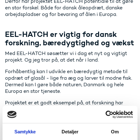
Derfor har projektet EEL-HATCH potentiale til at gøre
en stor forskel. Både for dansk åleopdræt, danske
arbejdspladser og for bevaring af ålen i Europa.
EEL-HATCH er vigtig for dansk
forskning, bæredygtighed og vækst
Med EEL-HATCH søsætter vi i dag et nyt og vigtigt
projekt. Og jeg tror på, at det når i land.
Forhåbentlig kan I udvikle en bæredygtig metode til
opdræt af glasål - lige fra æg og larver til modne fisk.
Dermed kan I gøre både naturen, Danmark og hele
Europa en stor tjeneste.
Projektet er et godt eksempel på, at forskning har
afgørende betydning for samfundet, vores natur og
vores fremtid.
Forskning har værdi i sig selv, når der gøres nye
Samtykke
Detaljer
Om
opdagelser og skabes ny viden.