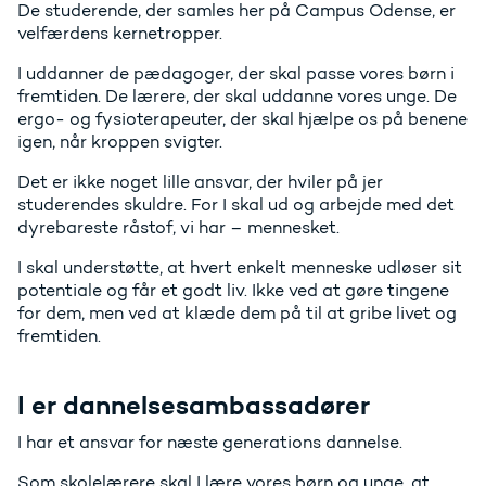
De studerende, der samles her på Campus Odense, er
velfærdens kernetropper.
I uddanner de pædagoger, der skal passe vores børn i
fremtiden. De lærere, der skal uddanne vores unge. De
ergo- og fysioterapeuter, der skal hjælpe os på benene
igen, når kroppen svigter.
Det er ikke noget lille ansvar, der hviler på jer
studerendes skuldre. For I skal ud og arbejde med det
dyrebareste råstof, vi har – mennesket.
I skal understøtte, at hvert enkelt menneske udløser sit
potentiale og får et godt liv. Ikke ved at gøre tingene
for dem, men ved at klæde dem på til at gribe livet og
fremtiden.
I er dannelsesambassadører
I har et ansvar for næste generations dannelse.
Som skolelærere skal I lære vores børn og unge, at