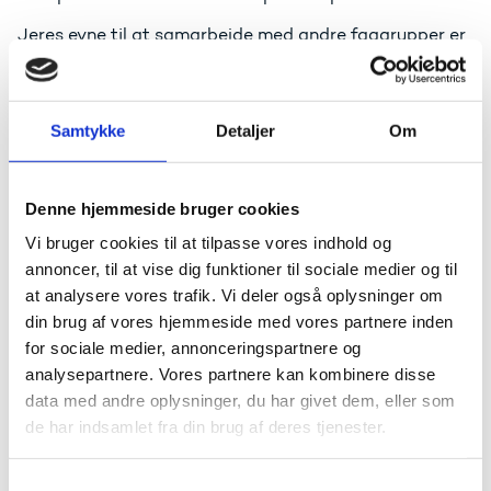
Jeres evne til at samarbejde med andre faggrupper er
efterlyst på arbejdsmarkedet.
Der er brug for, at læreren taler med pædagogen, hvis
et barn ikke trives.
Samtykke
Detaljer
Om
Og der er brug for, at sygeplejersken og
ergoterapeuten taler sammen om den bedste
genoptræning for en patient.
Denne hjemmeside bruger cookies
Vi bruger cookies til at tilpasse vores indhold og
I skal ville tværfagligheden og prioritere den i
annoncer, til at vise dig funktioner til sociale medier og til
hverdagen. Kun ad den vej får I skabt et solidt
fundament for et samarbejde, der kan bruges på den
at analysere vores trafik. Vi deler også oplysninger om
anden side af murene.
din brug af vores hjemmeside med vores partnere inden
for sociale medier, annonceringspartnere og
Ude i virkeligheden.
analysepartnere. Vores partnere kan kombinere disse
data med andre oplysninger, du har givet dem, eller som
I krydsfeltet mellem teori og
de har indsamlet fra din brug af deres tjenester.
praksis
S