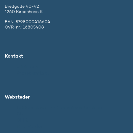
Bredgade 40-42
1260 København K
EAN: 5798000416604
CVR-nr.: 16805408
Kontakt
Ministeriet
Pressekontakt
Websteder
Uddannelses- og Forskningsstyrelsen
SU
DFIR
Grib Verden
Forskningens Døgn