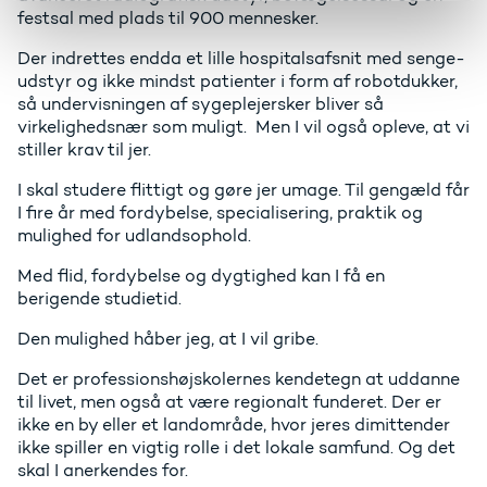
festsal med plads til 900 mennesker.
Der indrettes endda et lille hospitalsafsnit med senge-
udstyr og ikke mindst patienter i form af robotdukker,
så undervisningen af sygeplejersker bliver så
virkelighedsnær som muligt. Men I vil også opleve, at vi
stiller krav til jer.
I skal studere flittigt og gøre jer umage. Til gengæld får
I fire år med fordybelse, specialisering, praktik og
mulighed for udlandsophold.
Med flid, fordybelse og dygtighed kan I få en
berigende studietid.
Den mulighed håber jeg, at I vil gribe.
Det er professionshøjskolernes kendetegn at uddanne
til livet, men også at være regionalt funderet. Der er
ikke en by eller et landområde, hvor jeres dimittender
ikke spiller en vigtig rolle i det lokale samfund. Og det
skal I anerkendes for.