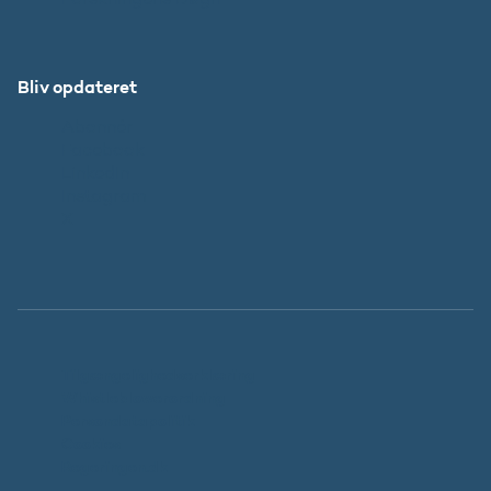
Bliv opdateret
Abonnér
Facebook
LinkedIn
Instagram
X
Tilgængelighedserklæring
Whistleblowerordning
Persondatapolitik
Cookies
Regeringen.dk