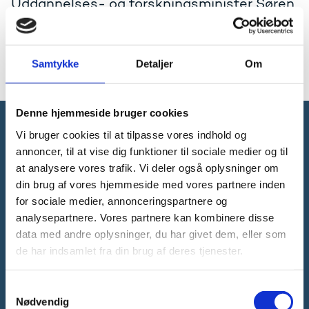
Uddannelses- og forskningsminister Søren
Pinds tale ved CBS' 100 års gallamiddag
den 24. marts 2017. Talen er på engelsk.
Samtykke
Detaljer
Om
Læs talen på engelsk
Denne hjemmeside bruger cookies
Vi bruger cookies til at tilpasse vores indhold og
Forsknings-, Uddannelses- og
annoncer, til at vise dig funktioner til sociale medier og til
Digitaliseringsministeriet
at analysere vores trafik. Vi deler også oplysninger om
din brug af vores hjemmeside med vores partnere inden
for sociale medier, annonceringspartnere og
analysepartnere. Vores partnere kan kombinere disse
data med andre oplysninger, du har givet dem, eller som
de har indsamlet fra din brug af deres tjenester.
Tlf. 3392 9700
E-mail:
ufm@ufm.dk
Bredgade 40-42
S
1260 København K
Nødvendig
a