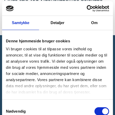
årsmøde i Forskningspolitisk Udvalg den 16.
marts 2017. Talen er på engelsk.
Samtykke
Detaljer
Om
Læs talen på engelsk
Denne hjemmeside bruger cookies
Vi bruger cookies til at tilpasse vores indhold og
Forsknings-, Uddannelses- og
annoncer, til at vise dig funktioner til sociale medier og til
Digitaliseringsministeriet
at analysere vores trafik. Vi deler også oplysninger om
din brug af vores hjemmeside med vores partnere inden
for sociale medier, annonceringspartnere og
analysepartnere. Vores partnere kan kombinere disse
data med andre oplysninger, du har givet dem, eller som
Tlf. 3392 9700
de har indsamlet fra din brug af deres tjenester.
E-mail:
ufm@ufm.dk
Bredgade 40-42
S
1260 København K
Nødvendig
a