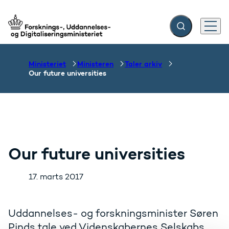
Fold søgefelt ud
Menu
Gå til forsiden
Ministeriet
Ministeren
Taler arkiv
Our future universities
Our future universities
17. marts 2017
Uddannelses- og forskningsminister Søren
Pinds tale ved Videnskabernes Selskabs