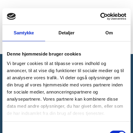
Uddannelses- og forskningsminister Søren
Pinds tale ved DTU High Tech Summit 20.
september 2017.. Talen er på engelsk
Samtykke
Detaljer
Om
Læs talen på engelsk
Denne hjemmeside bruger cookies
Vi bruger cookies til at tilpasse vores indhold og
annoncer, til at vise dig funktioner til sociale medier og til
Forsknings-, Uddannelses- og
at analysere vores trafik. Vi deler også oplysninger om
Digitaliseringsministeriet
din brug af vores hjemmeside med vores partnere inden
for sociale medier, annonceringspartnere og
analysepartnere. Vores partnere kan kombinere disse
data med andre oplysninger, du har givet dem, eller som
de har indsamlet fra din brug af deres tjenester.
Tlf. 3392 9700
E-mail:
ufm@ufm.dk
S