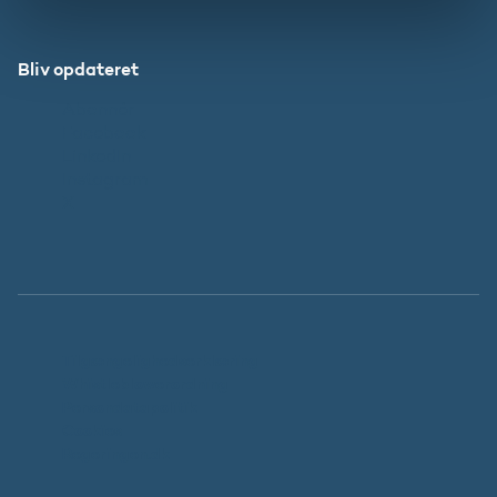
Bliv opdateret
Abonnér
Facebook
LinkedIn
Instagram
X
Tilgængelighedserklæring
Whistleblowerordning
Persondatapolitik
Cookies
Regeringen.dk