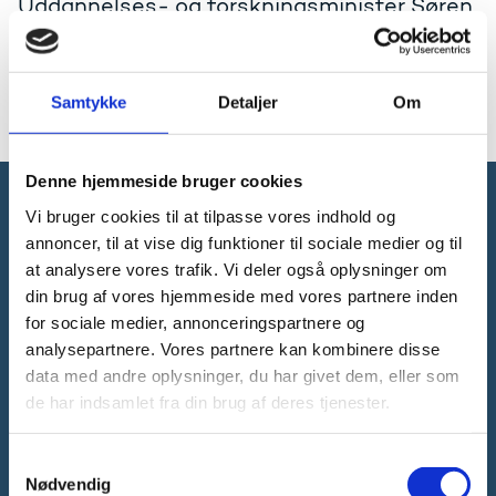
Uddannelses- og forskningsminister Søren
Pinds tale ved CBS' årsfest den 16. marts
2018. Talen er på engelsk.
Samtykke
Detaljer
Om
Læs talen på engelsk
Denne hjemmeside bruger cookies
Vi bruger cookies til at tilpasse vores indhold og
Forsknings-, Uddannelses- og
annoncer, til at vise dig funktioner til sociale medier og til
Digitaliseringsministeriet
at analysere vores trafik. Vi deler også oplysninger om
din brug af vores hjemmeside med vores partnere inden
for sociale medier, annonceringspartnere og
analysepartnere. Vores partnere kan kombinere disse
data med andre oplysninger, du har givet dem, eller som
de har indsamlet fra din brug af deres tjenester.
Tlf. 3392 9700
E-mail:
ufm@ufm.dk
Bredgade 40-42
S
1260 København K
Nødvendig
a