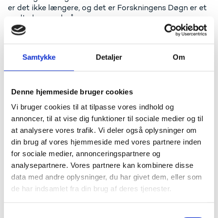
er det ikke længere, og det er Forskningens Døgn er et
godt eksempel på.
I den her uge gør 300 forskere videnskaben
nærværende for både store og små gennem
undervisning, foredrag og events i hele landet.
Samtykke
Detaljer
Om
I gør os klogere på demokrati og diktatur, vikingetiden,
vindmøller og meget, meget mere.
Denne hjemmeside bruger cookies
Når vi inddrages i jeres opklaringsarbejde, smittes vi af
Vi bruger cookies til at tilpasse vores indhold og
jeres begejstring. Det er god forskningsformidling, og
annoncer, til at vise dig funktioner til sociale medier og til
det kan vi ikke få nok af.
at analysere vores trafik. Vi deler også oplysninger om
din brug af vores hjemmeside med vores partnere inden
At navigere i viden
for sociale medier, annonceringspartnere og
analysepartnere. Vores partnere kan kombinere disse
Viden bliver i dag formidlet til os på nye måder.
data med andre oplysninger, du har givet dem, eller som
Spredningen sker med lynets hast.
de har indsamlet fra din brug af deres tjenester.
Google erstatter de tunge leksikoner. Med en søgning
kan vi fordybe os i historien, i poesien eller i
S