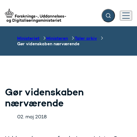
Fold søgefelt ud
Menu
Gå til forsiden
Ministeriet
Ministeren
Taler arkiv
Gør videnskaben nærværende
Gør videnskaben
nærværende
02. maj 2018