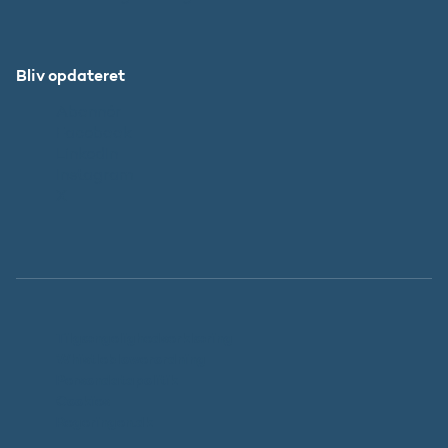
Bliv opdateret
Abonnér
Facebook
LinkedIn
Instagram
X
Tilgængelighedserklæring
Whistleblowerordning
Persondatapolitik
Cookies
Regeringen.dk