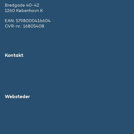
Bredgade 40-42
1260 København K
EAN: 5798000416604
CVR-nr.: 16805408
Kontakt
Ministeriet
Pressekontakt
Websteder
Uddannelses- og Forskningsstyrelsen
SU
DFIR
Grib Verden
Forskningens Døgn