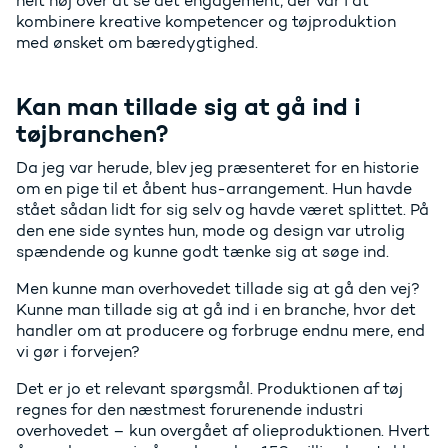
helt høj over at se det engagement, der var i at
kombinere kreative kompetencer og tøjproduktion
med ønsket om bæredygtighed.
Kan man tillade sig at gå ind i
tøjbranchen?
Da jeg var herude, blev jeg præsenteret for en historie
om en pige til et åbent hus-arrangement. Hun havde
stået sådan lidt for sig selv og havde været splittet. På
den ene side syntes hun, mode og design var utrolig
spændende og kunne godt tænke sig at søge ind.
Men kunne man overhovedet tillade sig at gå den vej?
Kunne man tillade sig at gå ind i en branche, hvor det
handler om at producere og forbruge endnu mere, end
vi gør i forvejen?
Det er jo et relevant spørgsmål. Produktionen af tøj
regnes for den næstmest forurenende industri
overhovedet – kun overgået af olieproduktionen. Hvert