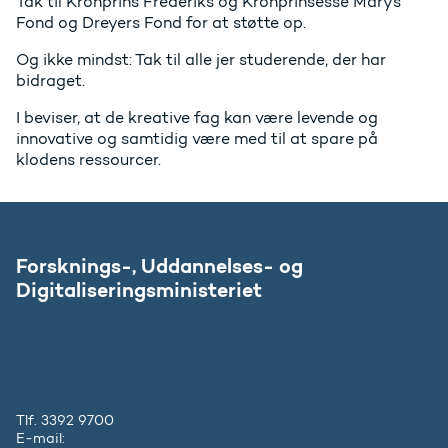
Tak til Kronprins Frederiks og Kronprinsesse Marys
Fond og Dreyers Fond for at støtte op.
Og ikke mindst: Tak til alle jer studerende, der har
bidraget.
I beviser, at de kreative fag kan være levende og
innovative og samtidig være med til at spare på
klodens ressourcer.
Forsknings-, Uddannelses- og
Digitaliseringsministeriet
Tlf. 3392 9700
E-mail:
ufm@ufm.dk