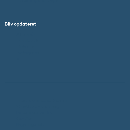
Forskningens Døgn
Bliv opdateret
Abonnér
Facebook
LinkedIn
Instagram
X
Tilgængelighedserklæring
Whistleblowerordning
Persondatapolitik
Cookies
Regeringen.dk