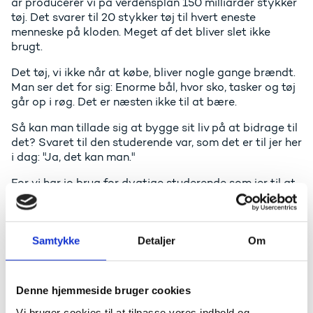
år producerer vi på verdensplan 150 milliarder stykker
tøj. Det svarer til 20 stykker tøj til hvert eneste
menneske på kloden. Meget af det bliver slet ikke
brugt.
Det tøj, vi ikke når at købe, bliver nogle gange brændt.
Man ser det for sig: Enorme bål, hvor sko, tasker og tøj
går op i røg. Det er næsten ikke til at bære.
Så kan man tillade sig at bygge sit liv på at bidrage til
det? Svaret til den studerende var, som det er til jer her
i dag: "Ja, det kan man."
For vi har jo brug for dygtige studerende som jer til at
lave det om! Vi har brug for, at I viser verden, at
modebranchen, arkitekturen og kunsten kan bidrage til
at få has på de klimaforandringer, der truer vores
Samtykke
Detaljer
Om
klode.
Projekter med potentiale
Denne hjemmeside bruger cookies
Vi taler meget om, at det er ingeniører og nye
Vi bruger cookies til at tilpasse vores indhold og