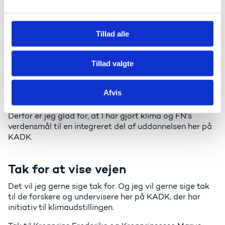
handler.
l
g
Alle sektorer skal bidrage til den
Tillad alle
grønne omstilling
Tillad valgte
Vores nye regering ønsker at gøre noget ved det. Vi
har blandt andet sat os det mål, at vi vil nedbringe
Co2 med 70 procent inden 2030. Det er et meget
Afvis
ambitiøs mål. Og skal vi nå det, så har vi brug for jer.
Derfor er jeg glad for, at I har gjort klima og FN's
verdensmål til en integreret del af uddannelsen her på
KADK.
Tak for at vise vejen
Det vil jeg gerne sige tak for. Og jeg vil gerne sige tak
til de forskere og undervisere her på KADK, der har
initiativ til klimaudstillingen.