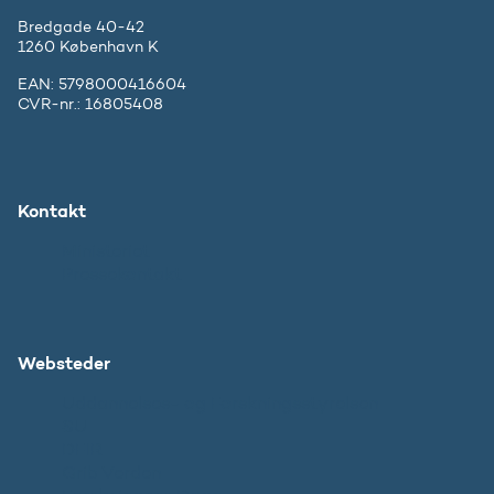
Bredgade 40-42
1260 København K
EAN: 5798000416604
CVR-nr.: 16805408
Kontakt
Ministeriet
Pressekontakt
Websteder
Uddannelses- og Forskningsstyrelsen
SU
DFIR
Grib Verden