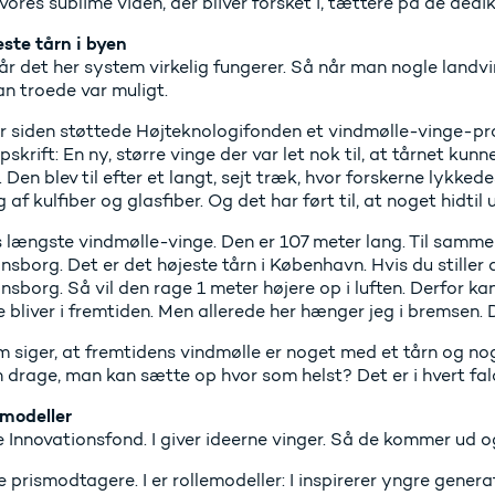
ores sublime viden, der bliver forsket i, tættere på de dedi
este tårn i byen
år det her system virkelig fungerer. Så når man nogle landvi
n troede var muligt.
r siden støttede Højteknologifonden et vindmølle-vinge-proj
skrift: En ny, større vinge der var let nok til, at tårnet kunn
Den blev til efter et langt, sejt træk, hvor forskerne lykked
 af kulfiber og glasfiber. Og det har ført til, at noget hidtil 
 længste vindmølle-vinge. Den er 107 meter lang. Til sammen
nsborg. Det er det højeste tårn i København. Hvis du stiller
nsborg. Så vil den rage 1 meter højere op i luften. Derfor k
 bliver i fremtiden. Men allerede her hænger jeg i bremsen. D
 siger, at fremtidens vindmølle er noget med et tårn og nog
n drage, man kan sætte op hvor som helst? Det er i hvert fald
lemodeller
 Innovationsfond. I giver ideerne vinger. Så de kommer ud 
prismodtagere. I er rollemodeller: I inspirerer yngre genera