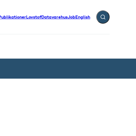
Publikationer
Lovstof
Datavarehus
Job
English
Fold søgefelt ud