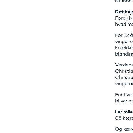
skubbe v
Det høj
Fordi: N
hvad ma
For 12 å
vinge-op
knække. 
blanding
Verdens
Christia
Christia
vingerne
For hvem
bliver e
I er rol
Så kære
Og kære 