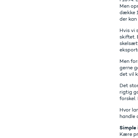
Men opri
dække 10
der kan 
Hvis vi 
skiftet.
skelsætt
eksport
Men fors
gerne g
det vil
Det stor
rigtig 
forskel.
Hvor lan
handle 
Simple 
Kære pri