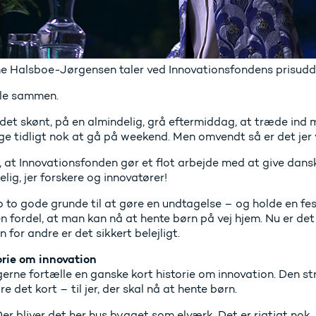
e Halsboe-Jørgensen taler ved Innovationsfondens prisudde
le sammen.
det skønt, på en almindelig, grå eftermiddag, at træde ind mid
ige tidligt nok at gå på weekend. Men omvendt så er det jer vel
r, at Innovationsfonden gør et flot arbejde med at give dansk 
elig, jer forskere og innovatører!
jo to gode grunde til at gøre en undtagelse – og holde en f
 fordel, at man kan nå at hente børn på vej hjem. Nu er det
 for andre er det sikkert belejligt.
orie om innovation
gerne fortælle en ganske kort historie om innovation. Den st
e det kort – til jer, der skal nå at hente børn.
Der bliver det her hus bygget som elværk. Det er rigtigt nok