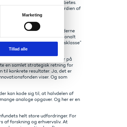
e hos patienten med Type 2-diabetes.
står selve forskningen. Men værdien af
Marketing
rskningsverdenen og virksomhederne
ersyn for nylig af et internationalt
nnovation. At vi har et ”verdensklasse”
Tillad alle
 ting er der for meget, vi taber på
ætte en samlet strategisk retning for
til konkrete resultater. Ja, det er
Innovationsfonden viser. Og som
r kan kode sig til, at halvdelen af
 mange analoge opgaver. Og her er en
mfundets helt store udfordringer. For
 af forskning og erhvervsliv. At