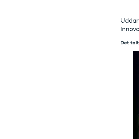
Uddan
Innova
Det tal