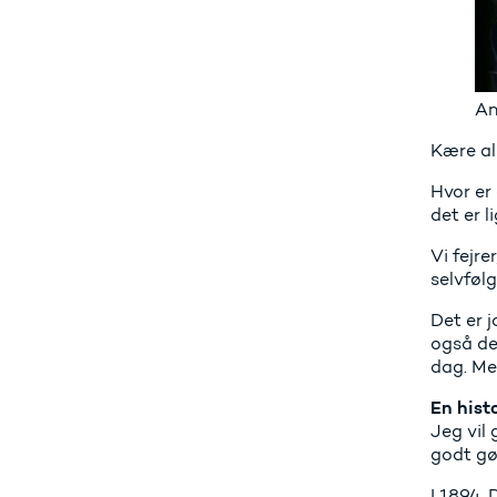
An
Kære al
Hvor er 
det er l
Vi fejre
selvfølg
Det er 
også den
dag. Men
En hist
Jeg vil 
godt gør
I 1894. 