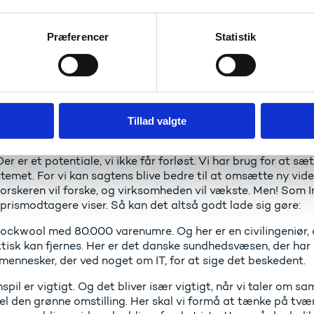
tagerne i dag viser, så er det en kamp, der foregår helt ud
e på vestkysten. Der er nok ikke så mange danskere, der for
ngen, den forstår man.
Præferencer
Statistik
 styrke samarbejdet mellem forskere og erhvervsliv
 og taler med erhvervsministeren om, hvordan vi binder fo
 sammen. Vores danske innovationssystem fik et grundigt eft
anel. Og de roser os. De siger, at det går godt med dansk i
ngssystem og et dynamisk erhvervsliv.
Tillad valgte
r også ærlige nok og siger: Et eller andet sted mellem de to
Der er et potentiale, vi ikke får forløst. Vi har brug for at s
temet. For vi kan sagtens blive bedre til at omsætte ny viden 
Forskeren vil forske, og virksomheden vil vækste. Men! Som 
prismodtagere viser. Så kan det altså godt lade sig gøre:
ockwool med 80.000 varenumre. Og her er en civilingeniør, de
tisk kan fjernes. Her er det danske sundhedsvæsen, der har
mennesker, der ved noget om IT, for at sige det beskedent.
pil er vigtigt. Og det bliver især vigtigt, når vi taler om sa
 den grønne omstilling. Her skal vi formå at tænke på tværs