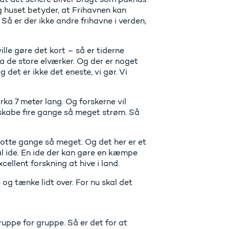
g huset betyder, at Frihavnen kan
å er der ikke andre frihavne i verden,
ville gøre det kort – så er tiderne
fra de store elværker. Og der er noget
det er ikke det eneste, vi gør. Vi
rka 7 meter lang. Og forskerne vil
 skabe fire gange så meget strøm. Så
r otte gange så meget. Og det her er et
al ide. En ide der kan gøre en kæmpe
xcellent forskning at hive i land.
og tænke lidt over. For nu skal det
ruppe for gruppe. Så er det for at