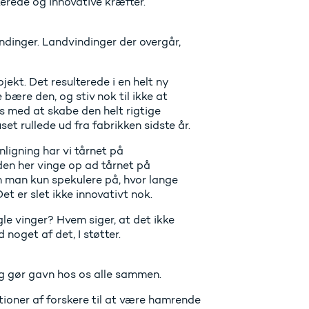
kerede og innovative kræfter.
ndinger. Landvindinger der overgår,
ekt. Det resulterede i en helt ny
e bære den, og stiv nok til ikke at
es med at skabe den helt rigtige
uset rullede ud fra fabrikken sidste år.
ligning har vi tårnet på
 den her vinge op ad tårnet på
an man kun spekulere på, hvor lange
et er slet ikke innovativt nok.
le vinger? Hvem siger, at det ikke
 noget af det, I støtter.
og gør gavn hos os alle sammen.
tioner af forskere til at være hamrende