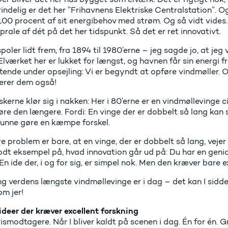
ndelig er det her ”Frihavnens Elektriske Centralstation”. O
0 procent af sit energibehov med strøm. Og så vidt vides. S
prale af dét på det her tidspunkt. Så det er ret innovativt.
spoler lidt frem, fra 1894 til 1980’erne – jeg sagde jo, at jeg 
 Elværket her er lukket for længst, og havnen får sin energi 
ende under opsejling: Vi er begyndt at opføre vindmøller. Og 
erer dem også!
kerne klør sig i nakken: Her i 80’erne er en vindmøllevinge ci
øre den længere. Fordi: En vinge der er dobbelt så lang kan
 kunne gøre en kæmpe forskel.
e problem er bare, at en vinge, der er dobbelt så lang, veje
godt eksempel på, hvad innovation går ud på: Du har en geni
 En ide der, i og for sig, er simpel nok. Men den kræver bare e
g verdens længste vindmøllevinge er i dag – det kan I sidde 
om jer!
ideer der kræver excellent forskning
smodtagere. Når I bliver kaldt på scenen i dag. Én for én. G