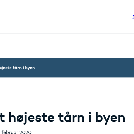
re links
steriet - Flere links
øjeste tårn i byen
t højeste tårn i byen
. februar 2020