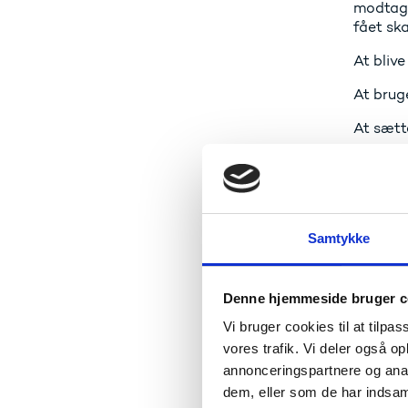
modtage 
fået ska
At blive
At bruge
At sætte
At gøre 
Men selv
livet. G
Fordi I 
Samtykke
I skabe
Og fakti
Denne hjemmeside bruger c
rykke sa
menneske
Vi bruger cookies til at tilpas
vi står 
vores trafik. Vi deler også 
annonceringspartnere og anal
Og vi s
dem, eller som de har indsaml
forskni