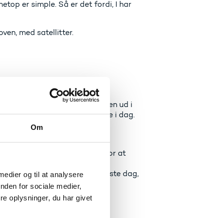
netop er simple. Så er det fordi, I har
ven, med satellitter.
 en pille!
un fået ideen. I har også ført den ud i
t er derfor, I modtager priserne i dag.
Om
hvorfor vi forsker. Vi forsker for at
ter os. For at løfte livet for
l sige det til os selv hver eneste dag,
 medier og til at analysere
d på ministerkontoret.
nden for sociale medier,
e oplysninger, du har givet
 pengene værd. Synliggøre at
 kamp om citationer. Som