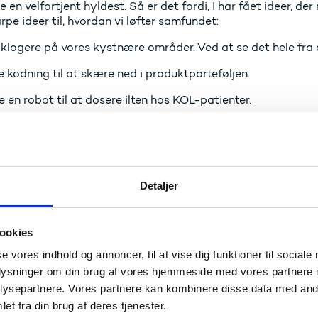
en velfortjent hyldest. Så er det fordi, I har fået ideer, der 
rpe ideer til, hvordan vi løfter samfundet:
 klogere på vores kystnære områder. Ved at se det hele fra o
 kodning til at skære ned i produktporteføljen.
 en robot til at dosere ilten hos KOL-patienter.
livet nemmere for diabetes-patienten med en algoritme. Eller
følgelig. Og det er så det næste, jeg vil sige: Så har I ikke k
ennem excellent forskning. Det er der, det bliver svært. Og de
viser, hvordan et velsmurt innovationsapparat skal se ud.
Detaljer
r værdi for samfundet
sk. Så vil jeg gå langt som til at sige, at det her handler om, 
ookies
mfundet i den rigtige retning. For at påvirke hvordan vi indret
r. Jeg er meget optaget af, at vi husker på den værdi. Vi ska
se vores indhold og annoncer, til at vise dig funktioner til sociale
i laboratorierne, sidder med ansøgningerne eller stempler in
oplysninger om din brug af vores hjemmeside med vores partnere i
ysepartnere. Vores partnere kan kombinere disse data med andr
kal huske omverdenen på, at vi skaber denne værdi. At vi er
et fra din brug af deres tjenester.
ngen ændrer livet for mennesker. Det her er ikke – kun – en