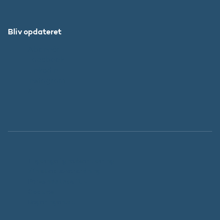
Bliv opdateret
Abonnér
Facebook
LinkedIn
Instagram
X
Tilgængelighedserklæring
Whistleblowerordning
Persondatapolitik
Cookies
Regeringen.dk