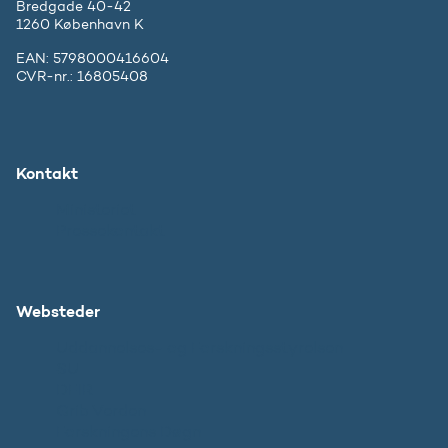
Bredgade 40-42
1260 København K
EAN: 5798000416604
CVR-nr.: 16805408
Kontakt
Ministeriet
Pressekontakt
Websteder
Uddannelses- og Forskningsstyrelsen
SU
DFIR
Grib Verden
Forskningens Døgn