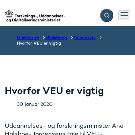
Fold søgefelt ud
Menu
Gå til forsiden
Ministeriet
Ministeren
Taler arkiv
Hvorfor VEU er vigtig
Hvorfor VEU er vigtig
30. januar 2020
Uddannelses- og forskningsminister Ane
Halsboe-Jørgensens tale til VEU-