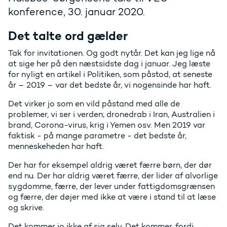
konference, 30. januar 2020.
Det talte ord gælder
Tak for invitationen. Og godt nytår. Det kan jeg lige nå
at sige her på den næstsidste dag i januar. Jeg læste
for nyligt en artikel i Politiken, som påstod, at seneste
år – 2019 – var det bedste år, vi nogensinde har haft.
Det virker jo som en vild påstand med alle de
problemer, vi ser i verden; dronedrab i Iran, Australien i
brand, Corona-virus, krig i Yemen osv. Men 2019 var
faktisk - på mange parametre - det bedste år,
menneskeheden har haft.
Der har for eksempel aldrig været færre børn, der dør
end nu. Der har aldrig været færre, der lider af alvorlige
sygdomme, færre, der lever under fattigdomsgrænsen
og færre, der døjer med ikke at være i stand til at læse
og skrive.
Det kommer jo ikke af sig selv. Det kommer, fordi