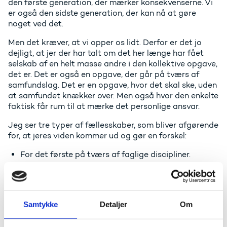
den første generation, der mærker konsekvenserne. Vi
er også den sidste generation, der kan nå at gøre
noget ved det.
Men det kræver, at vi opper os lidt. Derfor er det jo
dejligt, at jer der har talt om det her længe har fået
selskab af en helt masse andre i den kollektive opgave,
det er. Det er også en opgave, der går på tværs af
samfundslag. Det er en opgave, hvor det skal ske, uden
at samfundet knækker over. Men også hvor den enkelte
faktisk får rum til at mærke det personlige ansvar.
Jeg ser tre typer af fællesskaber, som bliver afgørende
for, at jeres viden kommer ud og gør en forskel:
For det første på tværs af faglige discipliner.
For det andet på tværs af forskningsmiljø og
erhvervsliv.
For det tredje det globale fællesskab.
Samtykke
Detaljer
Om
På tværs af fag