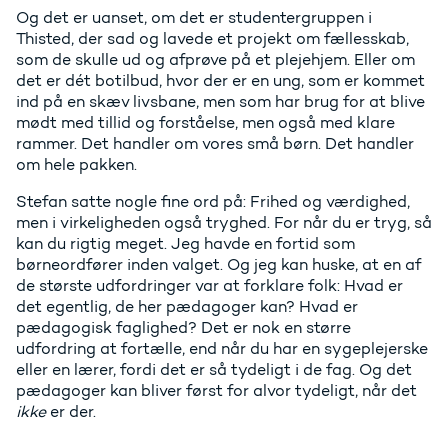
Og det er uanset, om det er studentergruppen i
Thisted, der sad og lavede et projekt om fællesskab,
som de skulle ud og afprøve på et plejehjem. Eller om
det er dét botilbud, hvor der er en ung, som er kommet
ind på en skæv livsbane, men som har brug for at blive
mødt med tillid og forståelse, men også med klare
rammer. Det handler om vores små børn. Det handler
om hele pakken.
Stefan satte nogle fine ord på: Frihed og værdighed,
men i virkeligheden også tryghed. For når du er tryg, så
kan du rigtig meget. Jeg havde en fortid som
børneordfører inden valget. Og jeg kan huske, at en af
de største udfordringer var at forklare folk: Hvad er
det egentlig, de her pædagoger kan? Hvad er
pædagogisk faglighed? Det er nok en større
udfordring at fortælle, end når du har en sygeplejerske
eller en lærer, fordi det er så tydeligt i de fag. Og det
pædagoger kan bliver først for alvor tydeligt, når det
ikke
er der.