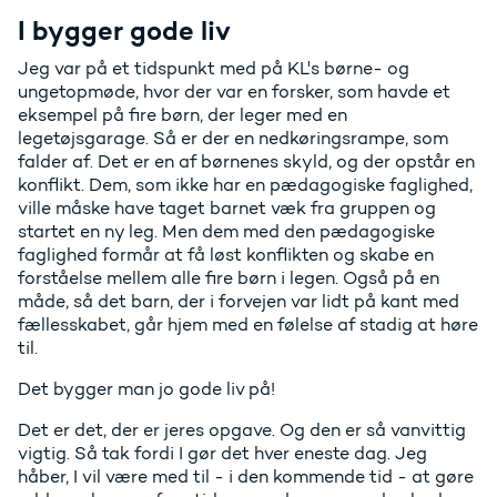
I bygger gode liv
Jeg var på et tidspunkt med på KL's børne- og
ungetopmøde, hvor der var en forsker, som havde et
eksempel på fire børn, der leger med en
legetøjsgarage. Så er der en nedkøringsrampe, som
falder af. Det er en af børnenes skyld, og der opstår en
konflikt. Dem, som ikke har en pædagogiske faglighed,
ville måske have taget barnet væk fra gruppen og
startet en ny leg. Men dem med den pædagogiske
faglighed formår at få løst konflikten og skabe en
forståelse mellem alle fire børn i legen. Også på en
måde, så det barn, der i forvejen var lidt på kant med
fællesskabet, går hjem med en følelse af stadig at høre
til.
Det bygger man jo gode liv på!
Det er det, der er jeres opgave. Og den er så vanvittig
vigtig. Så tak fordi I gør det hver eneste dag. Jeg
håber, I vil være med til - i den kommende tid - at gøre