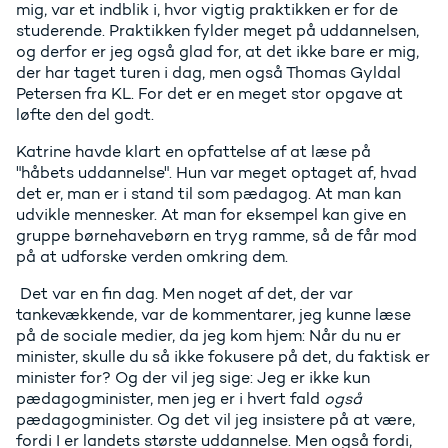
mig, var et indblik i, hvor vigtig praktikken er for de
studerende. Praktikken fylder meget på uddannelsen,
og derfor er jeg også glad for, at det ikke bare er mig,
der har taget turen i dag, men også Thomas Gyldal
Petersen fra KL. For det er en meget stor opgave at
løfte den del godt.
Katrine havde klart en opfattelse af at læse på
"håbets uddannelse". Hun var meget optaget af, hvad
det er, man er i stand til som pædagog. At man kan
udvikle mennesker. At man for eksempel kan give en
gruppe børnehavebørn en tryg ramme, så de får mod
på at udforske verden omkring dem.
Det var en fin dag. Men noget af det, der var
tankevækkende, var de kommentarer, jeg kunne læse
på de sociale medier, da jeg kom hjem: Når du nu er
minister, skulle du så ikke fokusere på det, du faktisk er
minister for? Og der vil jeg sige: Jeg er ikke kun
pædagogminister, men jeg er i hvert fald
også
pædagogminister. Og det vil jeg insistere på at være,
fordi I er landets største uddannelse. Men også fordi,