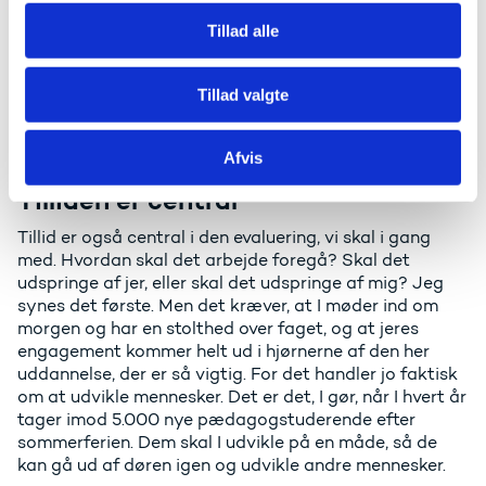
puljepenge, som I skal bruge tonsvis af ressourcer på
Tillad alle
at søge og afrapportere. Det var en reel
saltvandsindsprøjtning med et brev, hvor der stod:
Brug pengene klogt. Hilsen regeringen. Det er der en
Tillad valgte
bevidst strategi bag, og den hedder: Det handler om
tillid.
Afvis
Tilliden er central
Tillid er også central i den evaluering, vi skal i gang
med. Hvordan skal det arbejde foregå? Skal det
udspringe af jer, eller skal det udspringe af mig? Jeg
synes det første. Men det kræver, at I møder ind om
morgen og har en stolthed over faget, og at jeres
engagement kommer helt ud i hjørnerne af den her
uddannelse, der er så vigtig. For det handler jo faktisk
om at udvikle mennesker. Det er det, I gør, når I hvert år
tager imod 5.000 nye pædagogstuderende efter
sommerferien. Dem skal I udvikle på en måde, så de
kan gå ud af døren igen og udvikle andre mennesker.