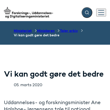
Fold søgefelt ud
Menu
Gå til forsiden
Ministeriet
Ministeren
Taler arkiv
Vi kan godt gøre det bedre
Vi kan godt gøre det bedre
05. marts 2020
Uddannelses- og forskningsminister Ane
Halsboe-Jørgensens tale til national