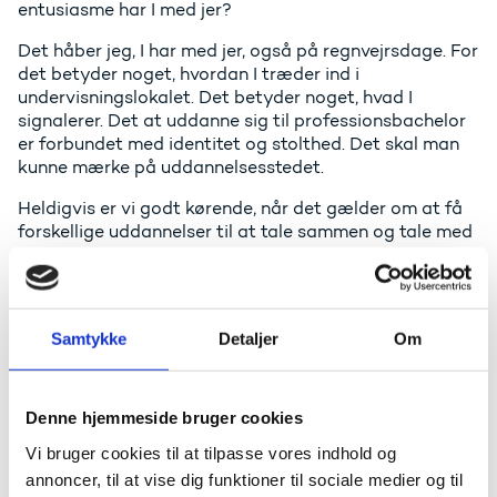
entusiasme har I med jer?
Det håber jeg, I har med jer, også på regnvejrsdage. For
det betyder noget, hvordan I træder ind i
undervisningslokalet. Det betyder noget, hvad I
signalerer. Det at uddanne sig til professionsbachelor
er forbundet med identitet og stolthed. Det skal man
kunne mærke på uddannelsesstedet.
Heldigvis er vi godt kørende, når det gælder om at få
forskellige uddannelser til at tale sammen og tale med
én stemme. Det betyder noget, at den forreste række
rent faktisk er én række. Og at det, I oplever ude ved
jer, er en solid ballast for at gøre noget ved det her. Og
vi kan godt gøre noget ved timetallet, vi kan gøre
Samtykke
Detaljer
Om
noget ved praktikken, og vi kan også gøre noget med
videngrundlaget.
Denne hjemmeside bruger cookies
Evaluering med respekt for
Vi bruger cookies til at tilpasse vores indhold og
fagligheden
annoncer, til at vise dig funktioner til sociale medier og til