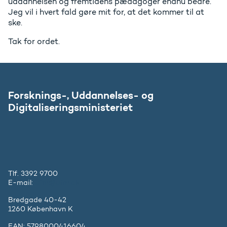
uddannelsen og fremtidens pædagoger endnu bedre.
Jeg vil i hvert fald gøre mit for, at det kommer til at
ske.
Tak for ordet.
Forsknings-, Uddannelses- og
Digitaliseringsministeriet
Tlf. 3392 9700
E-mail:
ufm@ufm.dk
Bredgade 40-42
1260 København K
EAN: 5798000416604