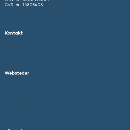
CVR-nr.: 16805408
Kontakt
Ministeriet
Pressekontakt
Websteder
Uddannelses- og Forskningsstyrelsen
SU
DFIR
Grib Verden
Forskningens Døgn