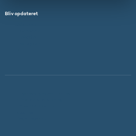
Bliv opdateret
Abonnér
Facebook
LinkedIn
Instagram
X
Tilgængelighedserklæring
Whistleblowerordning
Persondatapolitik
Cookies
Regeringen.dk