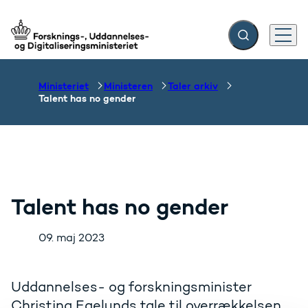
Fold søgefelt ud
Menu
Gå til forsiden
Ministeriet
Ministeren
Taler arkiv
Talent has no gender
Talent has no gender
09. maj 2023
Uddannelses- og forskningsminister
Christina Egelunds tale til overrækkelsen