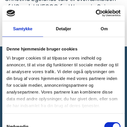
af L'Oreal-UNESCO for Women in Science-
priserne den 2. maj 2023. Talen er på
engelsk.
Samtykke
Detaljer
Om
Læs talen på engelsk
Denne hjemmeside bruger cookies
Vi bruger cookies til at tilpasse vores indhold og
Forsknings-, Uddannelses- og
annoncer, til at vise dig funktioner til sociale medier og til
Digitaliseringsministeriet
at analysere vores trafik. Vi deler også oplysninger om
din brug af vores hjemmeside med vores partnere inden
for sociale medier, annonceringspartnere og
analysepartnere. Vores partnere kan kombinere disse
data med andre oplysninger, du har givet dem, eller som
de har indsamlet fra din brug af deres tjenester.
Tlf. 3392 9700
E-mail:
ufm@ufm.dk
S
Bredgade 40-42
Nødvendig