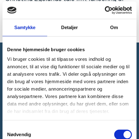
Industriens Fonds bevilling til DTU Space
den 12. september 2024.
Samtykke
Detaljer
Om
Læs talen på engelsk
Denne hjemmeside bruger cookies
Vi bruger cookies til at tilpasse vores indhold og
Forsknings-, Uddannelses- og
annoncer, til at vise dig funktioner til sociale medier og til
Digitaliseringsministeriet
at analysere vores trafik. Vi deler også oplysninger om
din brug af vores hjemmeside med vores partnere inden
for sociale medier, annonceringspartnere og
analysepartnere. Vores partnere kan kombinere disse
data med andre oplysninger, du har givet dem, eller som
Tlf. 3392 9700
de har indsamlet fra din brug af deres tjenester.
E-mail:
ufm@ufm.dk
Bredgade 40-42
S
1260 København K
Nødvendig
a