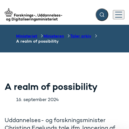
Fold søgefelt ud
Menu
Gå til forsiden
Ministeriet
Ministeren
Taler arkiv
A realm of possibility
A realm of possibility
16. september 2024
Uddannelses- og forskningsminister
Christina Egelunds tale ifm. lancering af