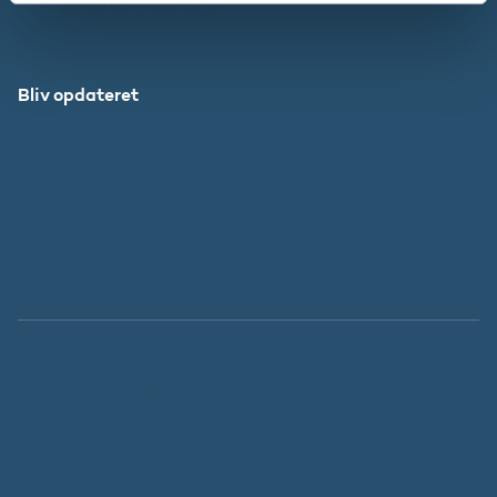
Forskningens Døgn
Bliv opdateret
Abonnér
Facebook
LinkedIn
Instagram
X
Tilgængelighedserklæring
Whistleblowerordning
Persondatapolitik
Cookies
Regeringen.dk