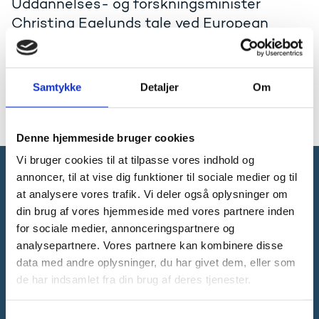
Uddannelses- og forskningsminister
Christina Egelunds tale ved European
Quantum Technologies Conference den 11.
november 2025.
Samtykke
Detaljer
Om
Læs talen på engelsk
Denne hjemmeside bruger cookies
Vi bruger cookies til at tilpasse vores indhold og
annoncer, til at vise dig funktioner til sociale medier og til
Forsknings-, Uddannelses- og
at analysere vores trafik. Vi deler også oplysninger om
Digitaliseringsministeriet
din brug af vores hjemmeside med vores partnere inden
for sociale medier, annonceringspartnere og
analysepartnere. Vores partnere kan kombinere disse
data med andre oplysninger, du har givet dem, eller som
de har indsamlet fra din brug af deres tjenester.
Tlf. 3392 9700
E-mail:
ufm@ufm.dk
S