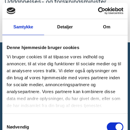
Uddannelses- og forskningsminister
Christina Egelunds tale i FN-Byen i
København den 24. oktober 20225.
Samtykke
Detaljer
Om
Læs talen på engelsk
Denne hjemmeside bruger cookies
Vi bruger cookies til at tilpasse vores indhold og
Forsknings-, Uddannelses- og
annoncer, til at vise dig funktioner til sociale medier og til
Digitaliseringsministeriet
at analysere vores trafik. Vi deler også oplysninger om
din brug af vores hjemmeside med vores partnere inden
for sociale medier, annonceringspartnere og
analysepartnere. Vores partnere kan kombinere disse
data med andre oplysninger, du har givet dem, eller som
de har indsamlet fra din brug af deres tjenester.
Tlf. 3392 9700
E-mail:
ufm@ufm.dk
Bredgade 40-42
S
1260 København K
Nødvendig
a