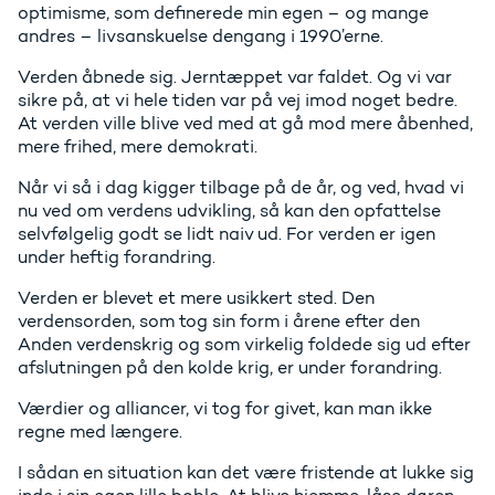
optimisme, som definerede min egen – og mange
andres – livsanskuelse dengang i 1990’erne.
Verden åbnede sig. Jerntæppet var faldet. Og vi var
sikre på, at vi hele tiden var på vej imod noget bedre.
At verden ville blive ved med at gå mod mere åbenhed,
mere frihed, mere demokrati.
Når vi så i dag kigger tilbage på de år, og ved, hvad vi
nu ved om verdens udvikling, så kan den opfattelse
selvfølgelig godt se lidt naiv ud. For verden er igen
under heftig forandring.
Verden er blevet et mere usikkert sted. Den
verdensorden, som tog sin form i årene efter den
Anden verdenskrig og som virkelig foldede sig ud efter
afslutningen på den kolde krig, er under forandring.
Værdier og alliancer, vi tog for givet, kan man ikke
regne med længere.
I sådan en situation kan det være fristende at lukke sig