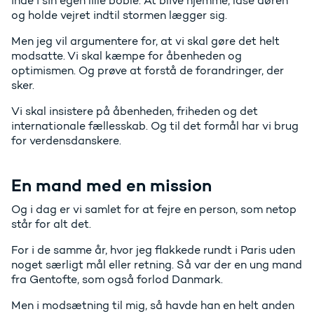
inde i sin egen lille boble. At blive hjemme, låse døren
og holde vejret indtil stormen lægger sig.
Men jeg vil argumentere for, at vi skal gøre det helt
modsatte. Vi skal kæmpe for åbenheden og
optimismen. Og prøve at forstå de forandringer, der
sker.
Vi skal insistere på åbenheden, friheden og det
internationale fællesskab. Og til det formål har vi brug
for verdensdanskere.
En mand med en mission
Og i dag er vi samlet for at fejre en person, som netop
står for alt det.
For i de samme år, hvor jeg flakkede rundt i Paris uden
noget særligt mål eller retning. Så var der en ung mand
fra Gentofte, som også forlod Danmark.
Men i modsætning til mig, så havde han en helt anden