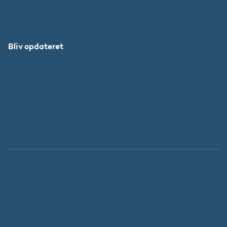
Forskningens Døgn
Bliv opdateret
Abonnér
Facebook
LinkedIn
Instagram
X
Tilgængelighedserklæring
Whistleblowerordning
Persondatapolitik
Cookies
Regeringen.dk