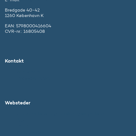
Bredgade 40-42
1260 København K
EAN: 5798000416604
CVR-nr.: 16805408
Kontakt
Ministeriet
Pressekontakt
Websteder
Uddannelses- og Forskningsstyrelsen
SU
DFIR
Grib Verden