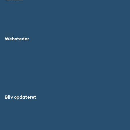
Ministeriet
Pressekontakt
Websteder
Uddannelses- og Forskningsstyrelsen
SU
DFIR
Grib Verden
Forskningens Døgn
Bliv opdateret
Abonnér
Facebook
LinkedIn
Instagram