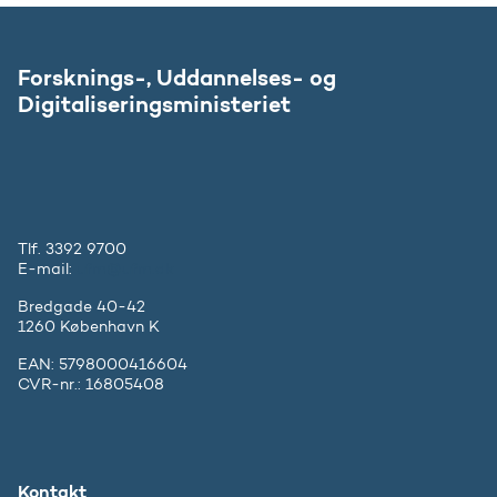
Forsknings-, Uddannelses- og
Digitaliseringsministeriet
Tlf. 3392 9700
E-mail:
ufm@ufm.dk
Bredgade 40-42
1260 København K
EAN: 5798000416604
CVR-nr.: 16805408
Kontakt