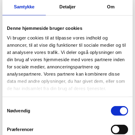
styrket indsats for grøn forskning,
Samtykke
Detaljer
Om
innovation og klimaløsninger
Publiceret
11. oktober 2024
Denne hjemmeside bruger cookies
I et nyt udspil lægger regeringen op til at afsætte
mindst 15 milliarder kroner til grøn forskning og
Vi bruger cookies til at tilpasse vores indhold og
innovation frem mod 2030. Samtidig vil
annoncer, til at vise dig funktioner til sociale medier og til
regeringen gøre det lettere at få nye grønne
at analysere vores trafik. Vi deler også oplysninger om
teknologier...
din brug af vores hjemmeside med vores partnere inden
for sociale medier, annonceringspartnere og
analysepartnere. Vores partnere kan kombinere disse
Forberedt på fremtiden VI: Professions- og
data med andre oplysninger, du har givet dem, eller som
erhvervsrettede videregående uddannelser
til fremtiden
de har indsamlet fra din brug af deres tjenester.
Publiceret
08. oktober 2024
S
Med Forberedt på fremtiden VI ønsker regeringen
Nødvendig
a
at skabe professions- og erhvervsrettede
m
videregående uddannelser til fremtiden, der skal
t
sikre mere og bedre undervisning, etablering af
Præferencer
y
fleksible u...