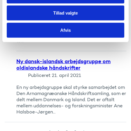
Publiceret
22. april 2021
Tillad valgte
De opdaterede afstandsanbefalinger betyder, at
man fremover altid skal holde mindst én meters
afstand til hinanden, og når det er muligt, og der
Afvis
er særlig risiko for smitte, skal afstanden være
to...
Ny dansk-islandsk arbejdsgruppe om
oldislandske håndskrifter
Publiceret
21. april 2021
En ny arbejdsgruppe skal styrke samarbejdet om
Den Arnamagnæanske Håndskriftsamling, som er
delt mellem Danmark og Island. Det er aftalt
mellem uddannelses- og forskningsminister Ane
Halsboe-Jørgen...