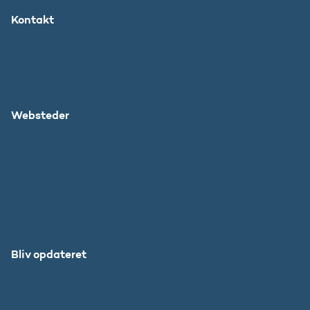
Kontakt
Ministeriet
Pressekontakt
Websteder
Uddannelses- og Forskningsstyrelsen
SU
DFIR
Grib Verden
Forskningens Døgn
Bliv opdateret
Abonnér
Facebook
LinkedIn