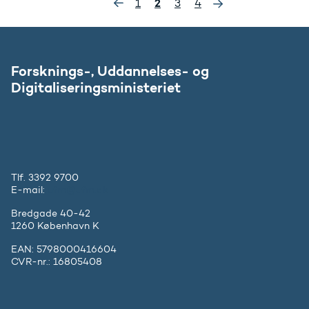
»
2
1
3
4
«
Forsknings-, Uddannelses- og
Digitaliseringsministeriet
Tlf. 3392 9700
E-mail:
ufm@ufm.dk
Bredgade 40-42
1260 København K
EAN: 5798000416604
CVR-nr.: 16805408