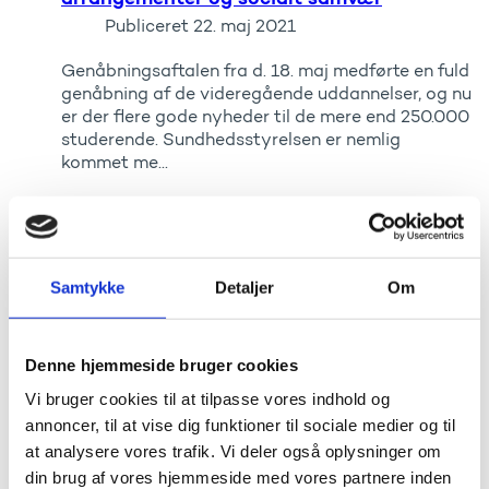
Publiceret
22. maj 2021
Genåbningsaftalen fra d. 18. maj medførte en fuld
genåbning af de videregående uddannelser, og nu
er der flere gode nyheder til de mere end 250.000
studerende. Sundhedsstyrelsen er nemlig
kommet me...
Nu kan dimittenderne fejres: Opdaterede
retningslinjer for uddannelsesafslutninger
Samtykke
Detaljer
Om
Publiceret
20. maj 2021
Opdaterede retningslinjer giver nu nyudklækkede
dimittender mulighed for at fejre deres afslutning
Denne hjemmeside bruger cookies
på uddannelsen.
Vi bruger cookies til at tilpasse vores indhold og
annoncer, til at vise dig funktioner til sociale medier og til
at analysere vores trafik. Vi deler også oplysninger om
Tag godt vare på dansk forskning
din brug af vores hjemmeside med vores partnere inden
Publiceret
05. maj 2021