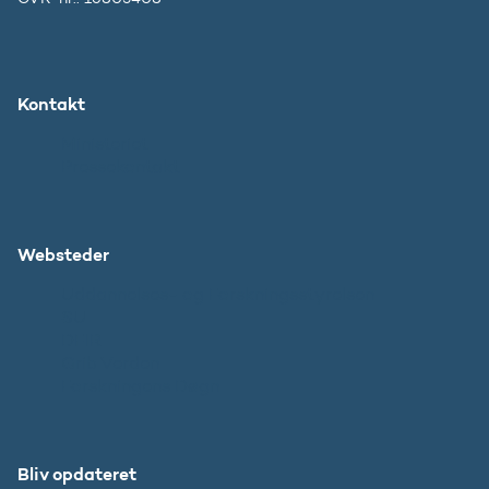
Kontakt
Ministeriet
Pressekontakt
Websteder
Uddannelses- og Forskningsstyrelsen
SU
DFIR
Grib Verden
Forskningens Døgn
Bliv opdateret