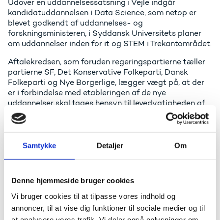
Udover en uddannelsessatsning i Vejle indgår
kandidatuddannelsen i Data Science, som netop er
blevet godkendt af uddannelses- og
forskningsministeren, i Syddansk Universitets planer
om uddannelser inden for it og STEM i Trekantområdet.
Aftalekredsen, som foruden regeringspartierne tæller
partierne SF, Det Konservative Folkeparti, Dansk
Folkeparti og Nye Borgerlige, lægger vægt på, at der
er i forbindelse med etableringen af de nye
uddannelser skal tages hensyn til levedygtigheden af
eksisterende udbud i området, eksempelvis i Horsens,
herunder at vilkårene for eksisterende uddannelser og
udbud ikke grundlæggende forringes.
Samtykke
Detaljer
Om
Partierne lægger således vægt på, at uddannelserne
skal gennem en faglig vurdering af behov, relevans
samt sammenhængen til og mulig forringelse af
Denne hjemmeside bruger cookies
vilkårene for eksisterende udbud og uddannelser i
området i forbindelse med såkaldt prækvalifikation.
Vi bruger cookies til at tilpasse vores indhold og
annoncer, til at vise dig funktioner til sociale medier og til
Aftalekredsen opfordrer Syddansk Universitet til at
at analysere vores trafik. Vi deler også oplysninger om