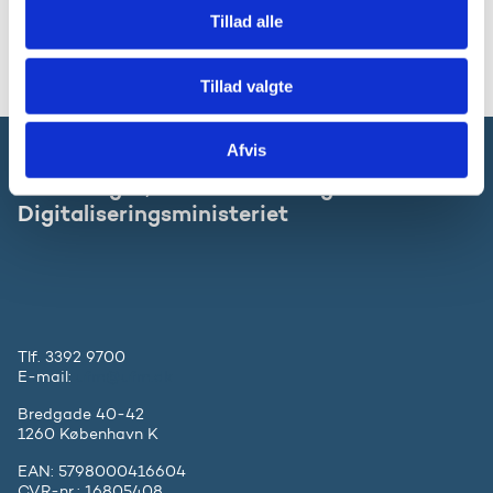
Tillad alle
Pressehenvendelser kan rettes til Uddannelses- og
Forskningsministeriets pressetelefon: 7231 8181 eller
mail:
presse@ufm.dk
Tillad valgte
Afvis
Forsknings-, Uddannelses- og
Digitaliseringsministeriet
Tlf. 3392 9700
E-mail:
ufm@ufm.dk
Bredgade 40-42
1260 København K
EAN: 5798000416604
CVR-nr.: 16805408