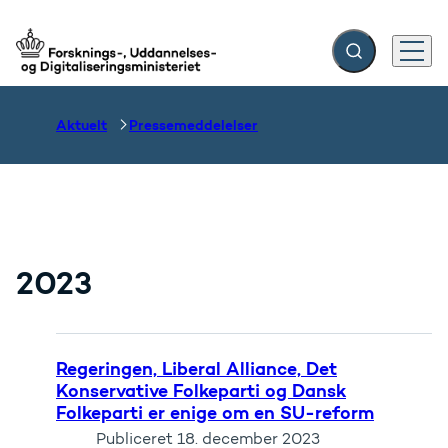
Fold søgefelt ud
Menu
Gå til forsiden
Aktuelt
Pressemeddelelser
2023
Regeringen, Liberal Alliance, Det
Konservative Folkeparti og Dansk
Folkeparti er enige om en SU-reform
Publiceret
18. december 2023