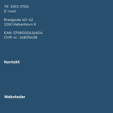
Tlf. 3392 9700
E-mail:
ufm@ufm.dk
Bredgade 40-42
1260 København K
EAN: 5798000416604
CVR-nr.: 16805408
Kontakt
Ministeriet
Pressekontakt
Websteder
Uddannelses- og Forskningsstyrelsen
SU