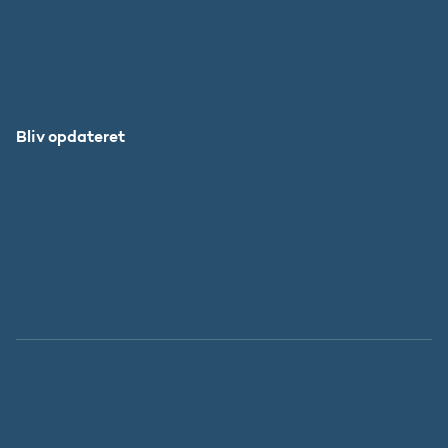
DFIR
Grib Verden
Forskningens Døgn
Bliv opdateret
Abonnér
Facebook
LinkedIn
Instagram
X
Tilgængelighedserklæring
Whistleblowerordning
Persondatapolitik