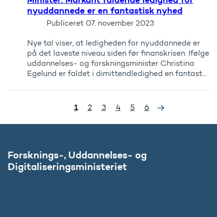
nyuddannede er en fantastisk nyhed
Publiceret
07. november 2023
Nye tal viser, at ledigheden for nyuddannede er
på det laveste niveau siden før finanskrisen. Ifølge
uddannelses- og forskningsminister Christina
Egelund er faldet i dimittendledighed en fantast...
»
1
2
3
4
5
6
Forsknings-, Uddannelses- og
Digitaliseringsministeriet