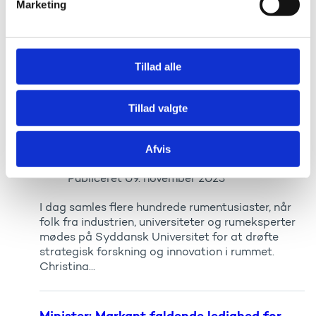
Marketing
Publiceret
15. november 2023
a
l
12 ph.d.-projekter får tildelt 30,4 millioner kroner
g
til at undersøge emner som trivsel, ordblindhed
og undervisning i kontroversielle emner.
Tillad alle
Projekterne skal foregå tæt på elevernes hverdag
og ske...
Tillad valgte
Rumkonferencen 2023: Rumforskning er
Afvis
vigtigere end nogensinde
Publiceret
09. november 2023
I dag samles flere hundrede rumentusiaster, når
folk fra industrien, universiteter og rumeksperter
mødes på Syddansk Universitet for at drøfte
strategisk forskning og innovation i rummet.
Christina...
Minister: Markant faldende ledighed for