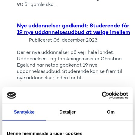
90 år gamle sko...
Nye uddannelser godkendt: Studerende får
19 nye uddannelsesudbud at vælge imellem
Publiceret
06. december 2023
Der er nye uddannelser på vej i hele landet.
Uddannelses- og forskningsminister Christina
Egelund har netop godkendt 19 nye
uddannelsesudbud. Studerende kan se frem til
nye uddannelser inden for bl...
Minister: Internationalt samarbejde er
vigtigere end nogensinde
Samtykke
Detaljer
Om
Publiceret
22. november 2023
I dag åbner uddannelses- og forskningsminister
Christina Egelund årets konference om
Denne hjemmeside bruger cookies