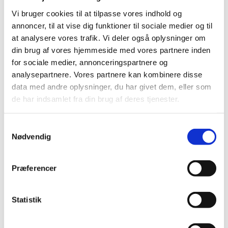
Erasmus+. Budskabet er klart: I en tid præget af
Vi bruger cookies til at tilpasse vores indhold og
krig og konflikt har internationalt
annoncer, til at vise dig funktioner til sociale medier og til
uddannelsessamarbejde aldri...
at analysere vores trafik. Vi deler også oplysninger om
din brug af vores hjemmeside med vores partnere inden
Ny digitaliseringsstrategi skal styrke it-
for sociale medier, annonceringspartnere og
kompetencer og fastholde internationale
analysepartnere. Vores partnere kan kombinere disse
studerende
data med andre oplysninger, du har givet dem, eller som
Publiceret
16. november 2023
de har indsamlet fra din brug af deres tjenester.
Regeringen præsenterer i dag sit oplæg til en ny
S
digitaliseringsstrategi, som indeholder tre
Nødvendig
a
initiativer på uddannelses- og forskningsminister
Christina Egelunds område. Initiativerne skal
m
blandt a...
t
Præferencer
y
k
Ph.d.-studerende får 30 millioner kroner til
k
Statistik
projekter, der skal gøre os klogere på
e
folkeskoleelevernes hverdag
v