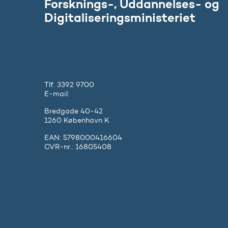
Forsknings-, Uddannelses- og
Digitaliseringsministeriet
Tlf. 3392 9700
E-mail:
ufm@ufm.dk
Bredgade 40-42
1260 København K
EAN: 5798000416604
CVR-nr.: 16805408