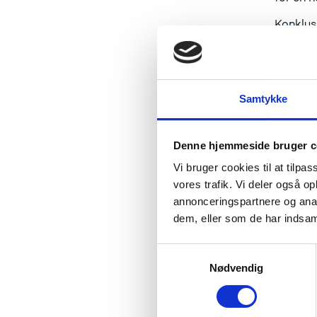
Konklusi
videnud
er udfo
robusth
Samtykke
Udd
Denne hjemmeside bruger c
sige
Vi bruger cookies til at tilpas
vores trafik. Vi deler også 
- Jeg se
annonceringspartnere og anal
frihed o
dem, eller som de har indsaml
upåagtet
giver go
S
Nødvendig
a
Fakt
m
fre
t