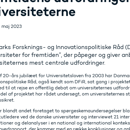
iversiteterne
. maj 2023
ks Forsknings- og Innovationspolitiske Råd (D
rsiteter for fremtiden”, der påpeger og giver anb
siteternes mest centrale udfordringer.
 af 20-års jubilæet for Universitetsloven fra 2003 har Danm
onspolitiske Råd, også kendt som DFiR, sat gang i projektet 
 til at rejse en offentlig debat om universiteternes udfordr
el af projektet har rådet undersøgt, om universiteternes st
sikret.
r blandt andet foretaget to spørgeskemaundersøgelser blandt
tutledere ved de danske universiteter og interviewet 21 inte
tioner og delanalyser i en national og international konte
hovedrapport, der kommer med en række konklusioner og anb