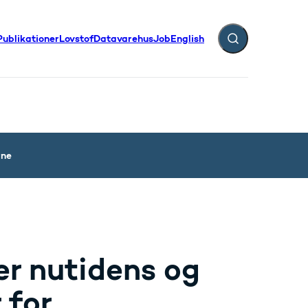
Publikationer
Lovstof
Datavarehus
Job
English
Fold søgefelt ud
rne
er nutidens og
 for