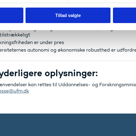
er på universiteterne etableret en bredt funderet kultur fo
erne aktører
Tillad valgte
ersiteternes demokratiske kultur er udfordret. Universitetsl
rbejderinddragelse og -medbestemmelse, men garanterer d
tilstrækkeligt
kningsfriheden er under pres
ersiteternes autonomi og økonomiske robusthed er udfordr
yderligere oplysninger:
envendelser kan rettes til Uddannelses- og Forskningsministe
esse@ufm.dk