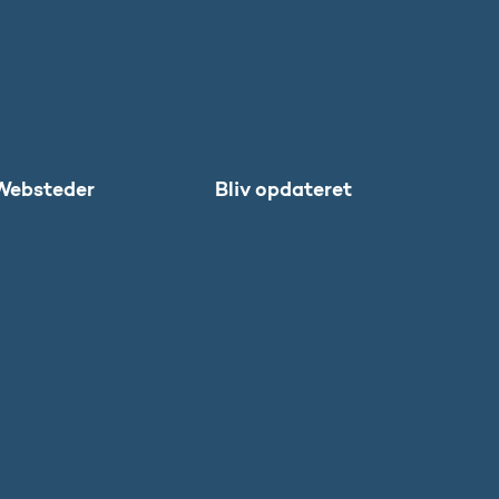
Websteder
Bliv opdateret
Uddannelses-
Abonnér
og
Facebook
Forskningsstyrel
LinkedIn
sen
Instagram
SU
X
DFIR
Grib Verden
Forskningens
Døgn