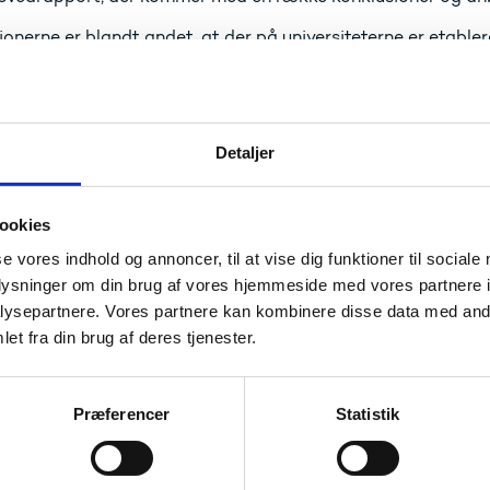
onerne er blandt andet, at der på universiteterne er etabler
veksling og samarbejde med eksterne aktører, men også at 
rdret, at forskningsfriheden er under pres, og at universit
ed er udfordret.
Læs hovedrapporten "Universiteter for fremtiden"
Detaljer
annelses- og forskningsministe
ookies
r:
se vores indhold og annoncer, til at vise dig funktioner til sociale
oplysninger om din brug af vores hjemmeside med vores partnere i
r frem til at få læst rapporten og dykke ned i dens konklus
ysepartnere. Vores partnere kan kombinere disse data med andr
g den demokratiske kultur er under pres, er det selvfølgelig
et fra din brug af deres tjenester.
. Det er i hele samfundets interesse, at universiteterne er ru
d mening at se på, om der er erfaringer eller anbefalinger f
Præferencer
Statistik
a: konklusioner i rapporten ”Un
mtiden”