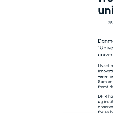
un
25
Danmar
”Unive
univer
I lyset
Innovati
være med
Som en d
fremtids
DFiR ha
og insti
observa
for en 