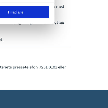
r videnudveksling og samarbejde med
Tillad alle
oven giver mulighed for
et ikke, og mulighederne udnyttes
et
riets pressetelefon: 7231 8181 eller