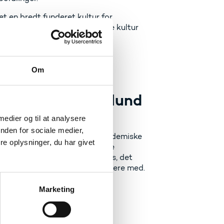
et en bredt funderet kultur for
universiteternes demokratiske kultur
eternes autonomi og økonomiske
Om
r Christina Egelund
 medier og til at analysere
nden for sociale medier,
ioner. I det omfang, at den akademiske
e oplysninger, du har givet
 ikke noget, vi kan lade passere
stet til fremtiden, og jeg synes, det
ra rapporten, som vi kan gå videre med.
Marketing
iversiteter for