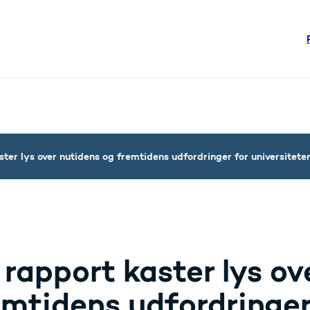
re links
steriet - Flere links
ter lys over nutidens og fremtidens udfordringer for universitete
 rapport kaster lys ov
emtidens udfordringer