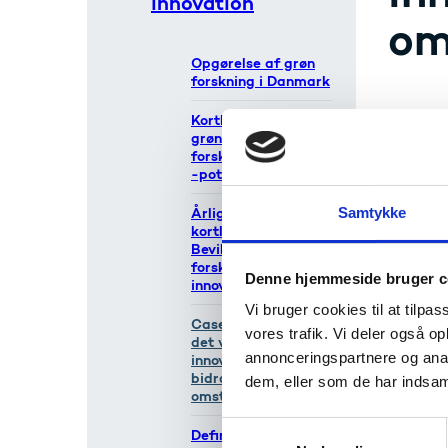
innovation
om
Opgørelse af grøn
forskning i Danmark
Kortlægning af
Uddann
grønne
hvorda
forskningsbehov og
-potentialer
Formåle
Årlige
Samtykke
omstill
kortlægninger:
regerin
Bevillinger til grøn
Teknolo
forskning og
Denne hjemmeside bruger c
samt in
innovation
Vi bruger cookies til at tilpas
Casesamling over
vores trafik. Vi deler også 
det videnbaserede
annonceringspartnere og anal
innovationssystems
bidrag til grøn
dem, eller som de har indsaml
omstilling
S
Definitioner af grøn