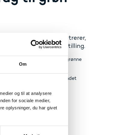
 række cases, som illustrerer,
tøtter den grønne omstilling.
ationssystems bidrag til den grønne
Om
 de fire grønne missioner fra
 eksempler fra de Godkendte
anske innovationscentre i udlandet
 medier og til at analysere
nden for sociale medier,
e oplysninger, du har givet