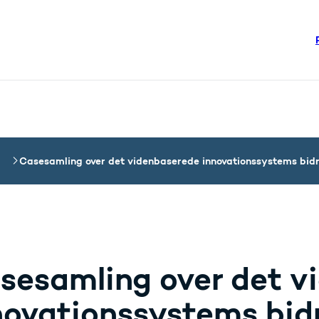
re links
steriet - Flere links
Casesamling over det videnbaserede innovationssystems bidra
sesamling over det v
novationssystems bidr