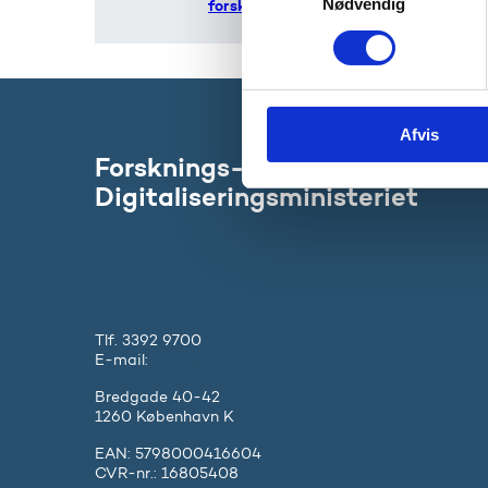
Nødvendig
a
forskning
m
t
y
k
Afvis
k
Forsknings-, Uddannelses- og
e
v
Digitaliseringsministeriet
a
l
g
Tlf. 3392 9700
E-mail:
ufm@ufm.dk
Bredgade 40-42
1260 København K
EAN: 5798000416604
CVR-nr.: 16805408