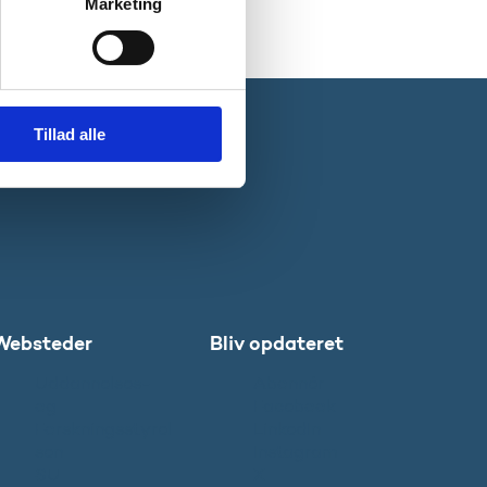
Marketing
Tillad alle
Websteder
Bliv opdateret
Uddannelses-
Abonnér
og
Facebook
Forskningsstyrel
LinkedIn
sen
Instagram
SU
X