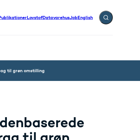
Publikationer
Lovstof
Datavarehus
Job
English
Fold søgefelt ud
g til grøn omstilling
idenbaserede
ag til grøn