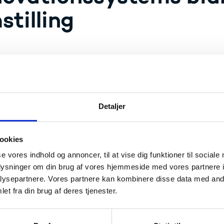
stilling
elses- og Forskningsministeriet har samlet en
n det videnbaserede innovationssystem unders
t med casesamlingen er at belyse det videnbaserede innov
Detaljer
ing gennem en række cases, som beskriver indsatser inden for
gens grønne forskningsstrategi. Casesamlingen indeholder
giske Serviceinstitutter, viden- og erhvervsklyngerne, de d
ookies
ternationale forsknings- og innovationssamarbejder.
se vores indhold og annoncer, til at vise dig funktioner til sociale
Læs publikationen
oplysninger om din brug af vores hjemmeside med vores partnere i
ysepartnere. Vores partnere kan kombinere disse data med andr
et fra din brug af deres tjenester.