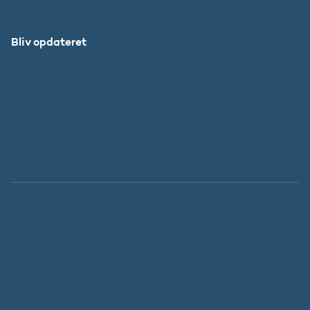
Bliv opdateret
Abonnér
Facebook
LinkedIn
Instagram
X
Tilgængelighedserklæring
Whistleblowerordning
Persondatapolitik
Cookies
Regeringen.dk