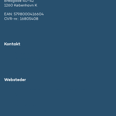
Bredgade 40-42
1260 København K
EAN: 5798000416604
CVR-nr.: 16805408
Kontakt
Ministeriet
Pressekontakt
Websteder
Uddannelses- og Forskningsstyrelsen
SU
DFIR
Grib Verden
Forskningens Døgn