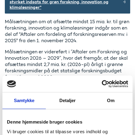
styrket indsats for grøn forskning, innovation og
klimaløsninger"
Målsætningen om at afsætte mindst 15 mia. kr. til grøn
forskning, innovation og klimaløsninger indgår som en
del af "Aftaler om fordeling af forskningsreserven mv. i
2025" fra den 1. november 2024.
Målsætningen er videreført i ”Aftaler om Forskning og
Innovation 2026 – 2029”, hvor det fremgår, at der skal
afsættes mindst 2,7 mia. kr. (2026-pl) årligt i grønne
forskningsmidler på det statslige forskningsbudget
frem til og med 2030.
Gå til den politiske aftale om fordeling af
forskningsreserven i 2025
Samtykke
Detaljer
Om
Gå til "Aftaler om Forskning og Innovation 2026 – 2029"
De fire grønne forskningsmissioner
Denne hjemmeside bruger cookies
Regeringen vil styrke de fire grønne
Vi bruger cookies til at tilpasse vores indhold og