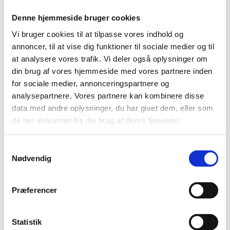
andre personoplysninger. Der vil ofte være tale om
almindelige oplysninger, men der kan i visse tilfælde
Denne hjemmeside bruger cookies
også være tale om følsomme oplysninger, hvis
Vi bruger cookies til at tilpasse vores indhold og
sådanne oplysninger indgår i et høringssvar.
annoncer, til at vise dig funktioner til sociale medier og til
at analysere vores trafik. Vi deler også oplysninger om
Videregivelse af personoplysninger
din brug af vores hjemmeside med vores partnere inden
for sociale medier, annonceringspartnere og
Ministeriet videregiver i visse tilfælde
analysepartnere. Vores partnere kan kombinere disse
personoplysninger til Uddannelses-
og Forskningsstyrelsen med henblik på, at styrelsen
data med andre oplysninger, du har givet dem, eller som
kan bidrage til arbejdet med retsforskrifter mv.
de har indsamlet fra din brug af deres tjenester.
Ministeriet videregiver som udgangspunkt alle
modtagne høringssvar til lovforslag til Folketinget, der
S
offentliggør høringssvarene på Folketingets
Nødvendig
a
hjemmeside sammen med en oversigt over
m
behandlingen af lovforslaget i Folketinget. Herudover
t
Præferencer
offentliggøres høringssvar på Høringsportalen.
y
k
Hvor kommer personoplysningerne
k
Statistik