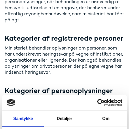
personoplysninger, når behandlingen er nødvendig af
hensyn til udførelse af en opgave, der henhører under
offentlig myndighedsudøvelse, som ministeriet har fået
pålagt.
Kategorier af registrerede personer
Ministeriet behandler oplysninger om personer, som
har underskrevet høringssvar på vegne af institutioner,
organisationer eller lignende. Der kan også behandles
oplysninger om privatpersoner, der på egne vegne har
indsendt høringssvar.
Kategorier af personoplysninger
Ministeriet behandler bl.a. kontaktoplysninger og
oplysning om stillingsbetegnelse på personer, som har
underskrevet høringssvar på vegne af institutioner,
organisationer eller lignende eller på egne vegne, men
Samtykke
Detaljer
Om
der kan efter omstændighederne også være tale om