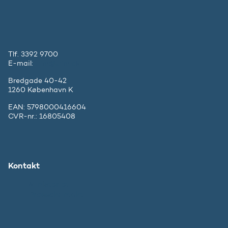
Tlf. 3392 9700
E-mail:
ufm@ufm.dk
Bredgade 40-42
1260 København K
EAN: 5798000416604
CVR-nr.: 16805408
Kontakt
Ministeriet
Pressekontakt