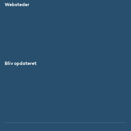
Websteder
Uddannelses- og Forskningsstyrelsen
SU
DFIR
Grib Verden
Forskningens Døgn
Bliv opdateret
Abonnér
Facebook
LinkedIn
Instagram
X