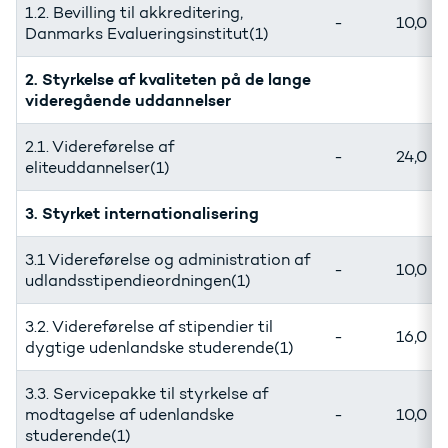
1.2. Bevilling til akkreditering,
-
10,0
Danmarks Evalueringsinstitut(1)
2. Styrkelse af kvaliteten på de lange
videregående uddannelser
2.1. Videreførelse af
-
24,0
eliteuddannelser(1)
3. Styrket internationalisering
3.1 Videreførelse og administration af
-
10,0
udlandsstipendieordningen(1)
3.2. Videreførelse af stipendier til
-
16,0
dygtige udenlandske studerende(1)
3.3. Servicepakke til styrkelse af
modtagelse af udenlandske
-
10,0
studerende(1)