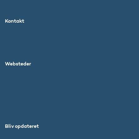
Kontakt
Ministeriet
Pressekontakt
Websteder
Uddannelses- og Forskningsstyrelsen
SU
DFIR
Grib Verden
Forskningens Døgn
Bliv opdateret
Abonnér