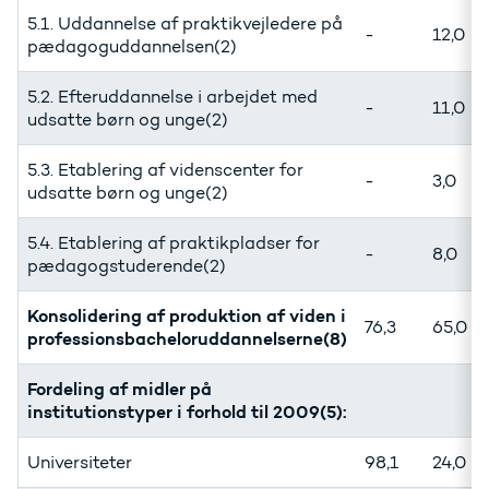
5.1. Uddannelse af praktikvejledere på
-
12,0
pædagoguddannelsen(2)
5.2. Efteruddannelse i arbejdet med
-
11,0
udsatte børn og unge(2)
5.3. Etablering af videnscenter for
-
3,0
udsatte børn og unge(2)
5.4. Etablering af praktikpladser for
-
8,0
pædagogstuderende(2)
Konsolidering af produktion af viden i
76,3
65,0
professionsbacheloruddannelserne(8)
Fordeling af midler på
institutionstyper i forhold til 2009(5):
Universiteter
98,1
24,0