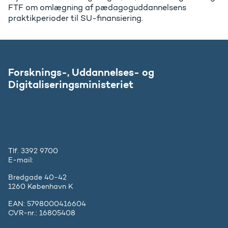
FTF om omlægning af pædagoguddannelsens
praktikperioder til SU-finansiering.
Forsknings-, Uddannelses- og
Digitaliseringsministeriet
Tlf. 3392 9700
E-mail:
ufm@ufm.dk
Bredgade 40-42
1260 København K
EAN: 5798000416604
CVR-nr.: 16805408