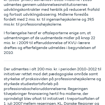
udmøntes gennem uddannelsesinstitutionernes
udviklingskontrakter med henblik på reduceret frafald
og fortsat udviklingsbasering. Midlerne foreslås
fordelt med 2 mio. kr. til ingeniørhøjskolerne og 39,5
mio.kr. til professionshøjskolerne.
I forlængelse heraf er aftaleparterne enige om, at
udmøntningen af de uudmøntede midler på knap 22
mio. kr. i 2009 til efteruddannelse af KVU-lærere
drøftes og efterfølgende udmeldes i begyndelsen af
2010.
Der udmøntes i alt 200 mio. kr. i perioden 2010-2012 til
initiativer rettet mod det pædagogiske område samt
styrkelse af praksisviden på professionshøjskolerne og
styrkede studiestartsforløb på
professionsbacheloruddannelserne. Regeringen
tilvejebringer finansiering hertil fra midlerne, der
oprindeligt blev afsat til initiativet i trepartsaftalen af
1. juli 2007 mellem regeringen, KL, Danske Regioner og