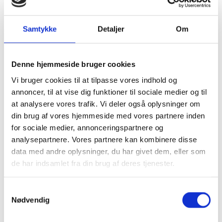
lange videregående uddannelser
2.1 Videreførelse og styrkelse af
Samtykke
Detaljer
Om
eliteuddannelser
Med henblik på fortsat at sikre de dygtigste
Denne hjemmeside bruger cookies
studerende muligheden for at udvikle sig på højeste
internationale niveau er aftaleparterne enige om en
Vi bruger cookies til at tilpasse vores indhold og
videreførelse og styrkelse af initiativet vedrørende
annoncer, til at vise dig funktioner til sociale medier og til
eliteuddannelser.
at analysere vores trafik. Vi deler også oplysninger om
din brug af vores hjemmeside med vores partnere inden
for sociale medier, annonceringspartnere og
3. Styrket internationalisering
analysepartnere. Vores partnere kan kombinere disse
3.1. Videreførelse og administration af
data med andre oplysninger, du har givet dem, eller som
udlandsstipendieordningen
de har indsamlet fra din brug af deres tjenester.
Aftaleparterne er enige om at afsætte 10 mio. kr. årligt
i perioden 2010-2012 til udlandsstipendieordningen,
S
som giver unge mulighed for at tage studieophold af
Nødvendig
a
høj kvalitet i udlandet. Aktiviteten i
m
udlandsstipendieordningen er stigende. Midlerne