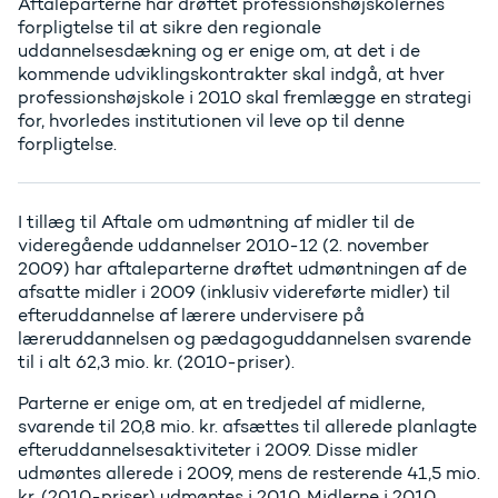
Aftaleparterne har drøftet professionshøjskolernes
forpligtelse til at sikre den regionale
uddannelsesdækning og er enige om, at det i de
kommende udviklingskontrakter skal indgå, at hver
professionshøjskole i 2010 skal fremlægge en strategi
for, hvorledes institutionen vil leve op til denne
forpligtelse.
I tillæg til Aftale om udmøntning af midler til de
videregående uddannelser 2010-12 (2. november
2009) har aftaleparterne drøftet udmøntningen af de
afsatte midler i 2009 (inklusiv videreførte midler) til
efteruddannelse af lærere undervisere på
læreruddannelsen og pædagoguddannelsen svarende
til i alt 62,3 mio. kr. (2010-priser).
Parterne er enige om, at en tredjedel af midlerne,
svarende til 20,8 mio. kr. afsættes til allerede planlagte
efteruddannelsesaktiviteter i 2009. Disse midler
udmøntes allerede i 2009, mens de resterende 41,5 mio.
kr. (2010-priser) udmøntes i 2010. Midlerne i 2010