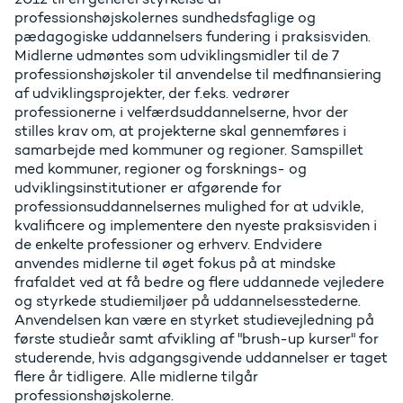
professionshøjskolernes sundhedsfaglige og
pædagogiske uddannelsers fundering i praksisviden.
Midlerne udmøntes som udviklingsmidler til de 7
professionshøjskoler til anvendelse til medfinansiering
af udviklingsprojekter, der f.eks. vedrører
professionerne i velfærdsuddannelserne, hvor der
stilles krav om, at projekterne skal gennemføres i
samarbejde med kommuner og regioner. Samspillet
med kommuner, regioner og forsknings- og
udviklingsinstitutioner er afgørende for
professionsuddannelsernes mulighed for at udvikle,
kvalificere og implementere den nyeste praksisviden i
de enkelte professioner og erhverv. Endvidere
anvendes midlerne til øget fokus på at mindske
frafaldet ved at få bedre og flere uddannede vejledere
og styrkede studiemiljøer på uddannelsesstederne.
Anvendelsen kan være en styrket studievejledning på
første studieår samt afvikling af "brush-up kurser" for
studerende, hvis adgangsgivende uddannelser er taget
flere år tidligere. Alle midlerne tilgår
professionshøjskolerne.