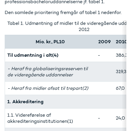
professionsbacheloruddannelserne jf. tabel 1.
Den samlede prioritering fremgår af tabel 1 nedenfor.
Tabel 1. Udmøntning af midler til de videregående udd
2012
Mio. kr., PL10
2009
2010
Til udmøntning i alt(4)
-
386,3
- Heraf fra globaliseringsreserven til
319,3
de videregående uddannelser
- Heraf fra midler afsat til trepart(2)
67,0
1. Akkreditering
1.1. Videreførelse af
-
24,0
akkrediteringsinstitutionen(1)