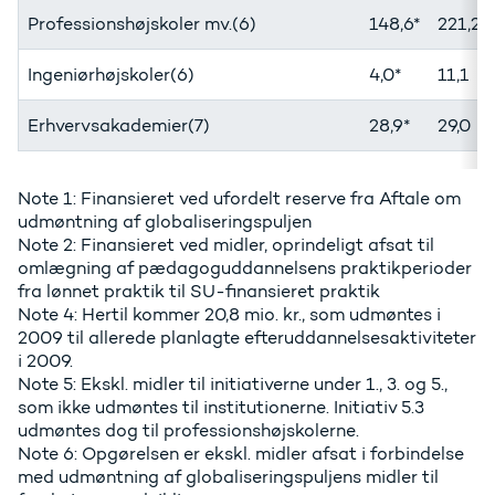
Professionshøjskoler mv.(6)
148,6*
221,2
Ingeniørhøjskoler(6)
4,0*
11,1
Erhvervsakademier(7)
28,9*
29,0
Note 1: Finansieret ved ufordelt reserve fra Aftale om
udmøntning af globaliseringspuljen
Note 2: Finansieret ved midler, oprindeligt afsat til
omlægning af pædagoguddannelsens praktikperioder
fra lønnet praktik til SU-finansieret praktik
Note 4: Hertil kommer 20,8 mio. kr., som udmøntes i
2009 til allerede planlagte efteruddannelsesaktiviteter
i 2009.
Note 5: Ekskl. midler til initiativerne under 1., 3. og 5.,
som ikke udmøntes til institutionerne. Initiativ 5.3
udmøntes dog til professionshøjskolerne.
Note 6: Opgørelsen er ekskl. midler afsat i forbindelse
med udmøntning af globaliseringspuljens midler til