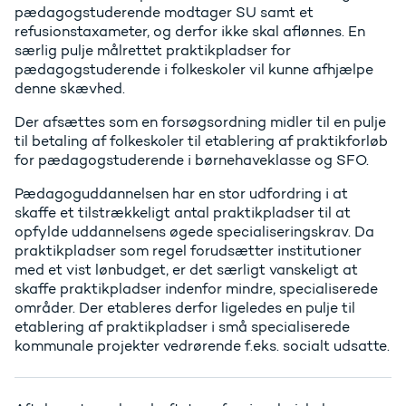
pædagogstuderende modtager SU samt et
refusionstaxameter, og derfor ikke skal aflønnes. En
særlig pulje målrettet praktikpladser for
pædagogstuderende i folkeskoler vil kunne afhjælpe
denne skævhed.
Der afsættes som en forsøgsordning midler til en pulje
til betaling af folkeskoler til etablering af praktikforløb
for pædagogstuderende i børnehaveklasse og SFO.
Pædagoguddannelsen har en stor udfordring i at
skaffe et tilstrækkeligt antal praktikpladser til at
opfylde uddannelsens øgede specialiseringskrav. Da
praktikpladser som regel forudsætter institutioner
med et vist lønbudget, er det særligt vanskeligt at
skaffe praktikpladser indenfor mindre, specialiserede
områder. Der etableres derfor ligeledes en pulje til
etablering af praktikpladser i små specialiserede
kommunale projekter vedrørende f.eks. socialt udsatte.