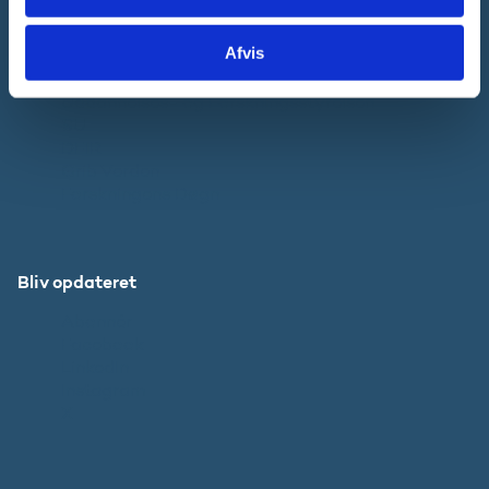
Afvis
Websteder
Uddannelses- og Forskningsstyrelsen
SU
DFIR
Grib Verden
Forskningens Døgn
Bliv opdateret
Abonnér
Facebook
LinkedIn
Instagram
X