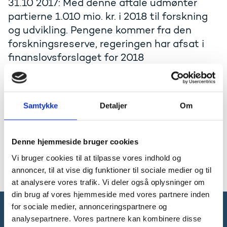
31.10 2017: Med denne aftale udmønter
partierne 1.010 mio. kr. i 2018 til forskning
og udvikling. Pengene kommer fra den
forskningsreserve, regeringen har afsat i
finanslovsforslaget for 2018
Indgået: 31. oktober 2017
Forligspartier: Regeringen (Venstre, Det Konservative
Samtykke
Detaljer
Om
Folkeparti og Liberal Alliance), Socialdemokratiet,
Dansk Folkeparti, Radikale Venstre og Socialistisk
Folkeparti.
Denne hjemmeside bruger cookies
Aftale om fordeling af forskningsreserven (pdf)
Vi bruger cookies til at tilpasse vores indhold og
Pressemeddelelse: Bred politisk aftale fordeler en
annoncer, til at vise dig funktioner til sociale medier og til
milliard kroner til forskning og udvikling
at analysere vores trafik. Vi deler også oplysninger om
din brug af vores hjemmeside med vores partnere inden
for sociale medier, annonceringspartnere og
analysepartnere. Vores partnere kan kombinere disse
Forsknings-, Uddannelses- og