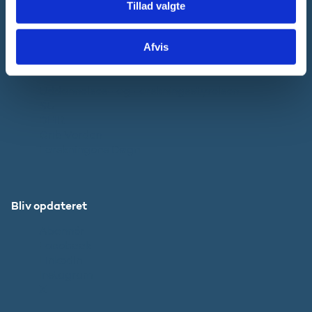
Tillad valgte
Pressekontakt
Afvis
Websteder
Uddannelses- og Forskningsstyrelsen
SU
DFIR
Grib Verden
Forskningens Døgn
Bliv opdateret
Abonnér
Facebook
LinkedIn
Instagram
X