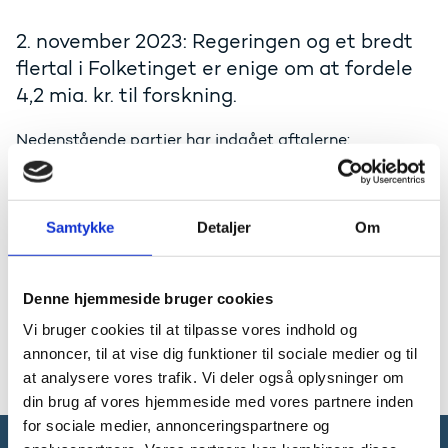
2. november 2023: Regeringen og et bredt
flertal i Folketinget er enige om at fordele
4,2 mia. kr. til forskning.
Nedenstående partier har indgået aftalerne:
Regeringen (Socialdemokratiet, Venstre og
Moderaterne), Socialistisk Folkeparti,
Danmarksdemokraterne, Liberal Alliance, Det
Samtykke
Detaljer
Om
Konservative Folkeparti, Enhedslisten, Radikale
Venstre, Dansk Folkeparti og Alternativet.
Aftaler om fordeling af forskningsreserve mv. i 2024
Denne hjemmeside bruger cookies
(pdf)
Vi bruger cookies til at tilpasse vores indhold og
Pressemeddelelse: Over 2,6 milliarder øremærkes til
annoncer, til at vise dig funktioner til sociale medier og til
grøn forskning med brede aftaler om fordeling af
forskningsmidler
at analysere vores trafik. Vi deler også oplysninger om
din brug af vores hjemmeside med vores partnere inden
for sociale medier, annonceringspartnere og