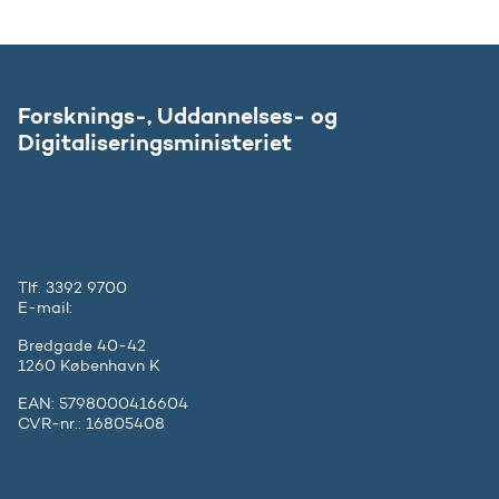
Forsknings-, Uddannelses- og
Digitaliseringsministeriet
Tlf. 3392 9700
E-mail:
ufm@ufm.dk
Bredgade 40-42
1260 København K
EAN: 5798000416604
CVR-nr.: 16805408