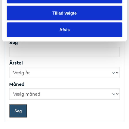
»
1
2
3
4
5
6
7
8
9
10
Tillad valgte
Søg i arkivet
Afvis
Søg
Årstal
Måned
Søg