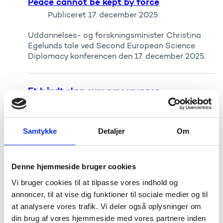
Peace cannot be kept by force
Publiceret
17. december 2025
Uddannelses- og forskningsminister Christina
Egelunds tale ved Second European Science
Diplomacy konferencen den 17. december 2025.
Et hårdt slag over næseryggen
Publiceret
16. december 2025
Uddannelses- og forskningsminister Christina
Samtykke
Detaljer
Om
Egelunds tale ved sprogkonference den 15.
december 2025.
Denne hjemmeside bruger cookies
Experts on change
Vi bruger cookies til at tilpasse vores indhold og
Publiceret
11. december 2025
annoncer, til at vise dig funktioner til sociale medier og til
at analysere vores trafik. Vi deler også oplysninger om
Uddannelses- og forskningsminister Christina
din brug af vores hjemmeside med vores partnere inden