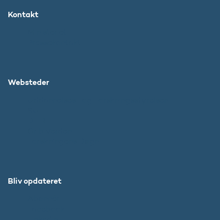
Kontakt
Ministeriet
Pressekontakt
Websteder
Uddannelses- og Forskningsstyrelsen
SU
DFIR
Grib Verden
Forskningens Døgn
Bliv opdateret
Abonnér
Facebook
LinkedIn