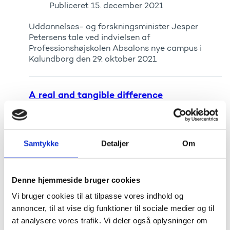
Publiceret
15. december 2021
Uddannelses- og forskningsminister Jesper
Petersens tale ved indvielsen af
Professionshøjskolen Absalons nye campus i
Kalundborg den 29. oktober 2021
A real and tangible difference
Publiceret
26. oktober 2021
Uddannelses- og forskningsminister Jesper
Petersens tale ved The Brain Prize, 25. oktober
Samtykke
Detaljer
Om
2021. Talen er på engelsk.
Denne hjemmeside bruger cookies
Det samfund, vi ønsker os
Vi bruger cookies til at tilpasse vores indhold og
Publiceret
06. oktober 2021
annoncer, til at vise dig funktioner til sociale medier og til
at analysere vores trafik. Vi deler også oplysninger om
Uddannelses- og forskningsminister Jesper