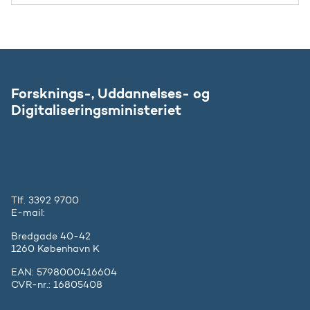
Forsknings-, Uddannelses- og
Digitaliseringsministeriet
Tlf. 3392 9700
E-mail:
ufm@ufm.dk
Bredgade 40-42
1260 København K
EAN: 5798000416604
CVR-nr.: 16805408