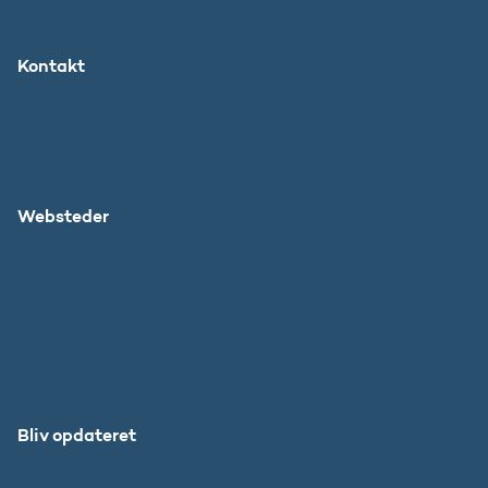
Kontakt
Ministeriet
Pressekontakt
Websteder
Uddannelses- og Forskningsstyrelsen
SU
DFIR
Grib Verden
Forskningens Døgn
Bliv opdateret
Abonnér