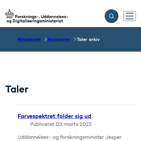
Fold søgefelt ud
Menu
Gå til forsiden
Ministeriet
Ministeren
Taler arkiv
Taler
Farvespektret folder sig ud
Publiceret
03. marts 2022
Uddannelses- og forskningsminister Jesper