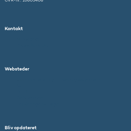
CVR-nr.: 16805408
Kontakt
Ministeriet
Pressekontakt
Websteder
Uddannelses- og Forskningsstyrelsen
SU
DFIR
Grib Verden
Forskningens Døgn
Bliv opdateret