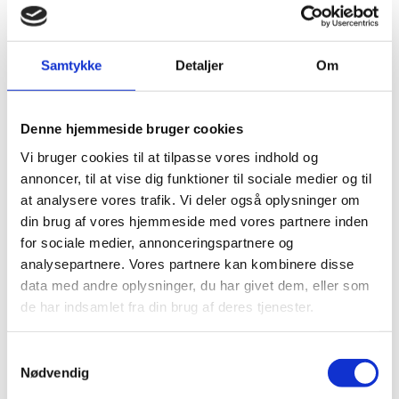
Samtykke
Detaljer
Om
Denne hjemmeside bruger cookies
Vi bruger cookies til at tilpasse vores indhold og
annoncer, til at vise dig funktioner til sociale medier og til
at analysere vores trafik. Vi deler også oplysninger om
din brug af vores hjemmeside med vores partnere inden
Lars Løkke Rasmussen, udenrigsminister,
holder oplæg om kapløbet om viden i en tid
for sociale medier, annonceringspartnere og
med geopolitiske spændinger, set fra et
analysepartnere. Vores partnere kan kombinere disse
udenrigspolitisk perspektiv
data med andre oplysninger, du har givet dem, eller som
de har indsamlet fra din brug af deres tjenester.
S
Nødvendig
a
m