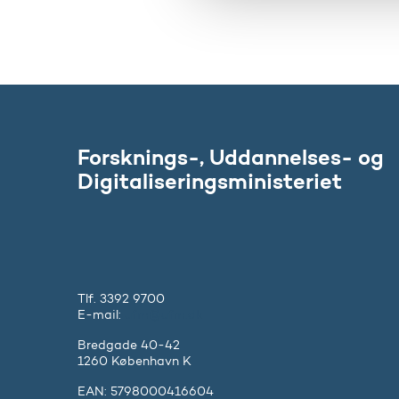
l
g
Forsknings-, Uddannelses- og
Digitaliseringsministeriet
Tlf. 3392 9700
E-mail:
ufm@ufm.dk
Bredgade 40-42
1260 København K
EAN: 5798000416604