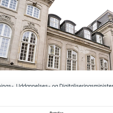
ings-, Uddannelses- og Digitaliseringsministe
nisterbetjening på forsknings-, uddannelses- o