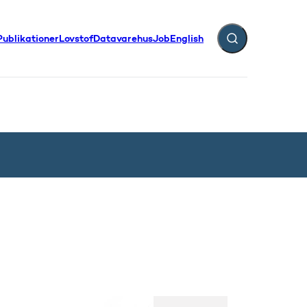
Publikationer
Lovstof
Datavarehus
Job
English
Fold søgefelt ud