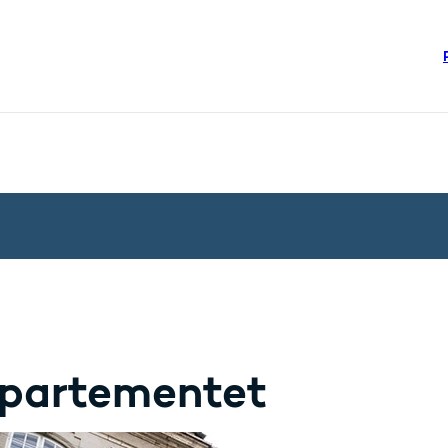
re links
steriet - Flere links
partementet