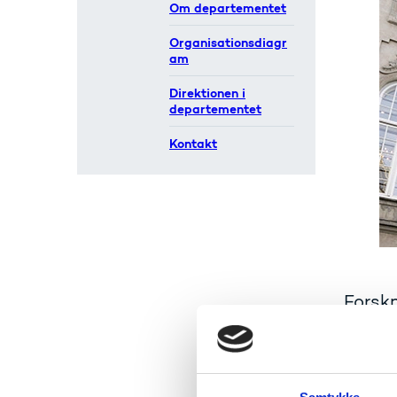
Om departementet
Organisationsdiagr
am
Direktionen i
departementet
Kontakt
Forskn
for mi