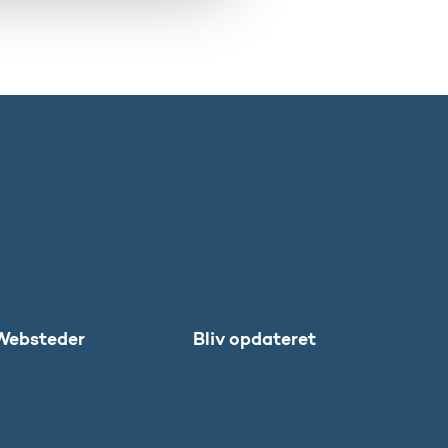
Websteder
Bliv opdateret
Uddannelses-
Abonnér
og
Facebook
Forskningsstyrel
LinkedIn
sen
Instagram