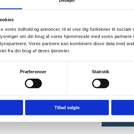
Detaljer
departementet
Fakta 
ookies
Finansielt regnskab 2023
se vores indhold og annoncer, til at vise dig funktioner til sociale
Depar
Ledige stillinger i departementet og det
oplysninger om din brug af vores hjemmeside med vores partnere i
øvrige ministerium
ysepartnere. Vores partnere kan kombinere disse data med andr
bl.a. 
Gældende love, politiske aftaler m.m.
et fra din brug af deres tjenester.
Pressekontakt og fotos
Ministe
Politikf
lovforb
Præferencer
Statistik
Koordine
sager
Minister
HR
Tillad valgte
Ca. 151 me