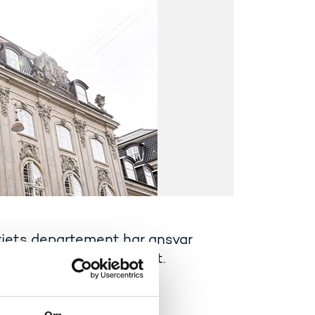
riets departement har ansvar
g digitaliseringsområdet.