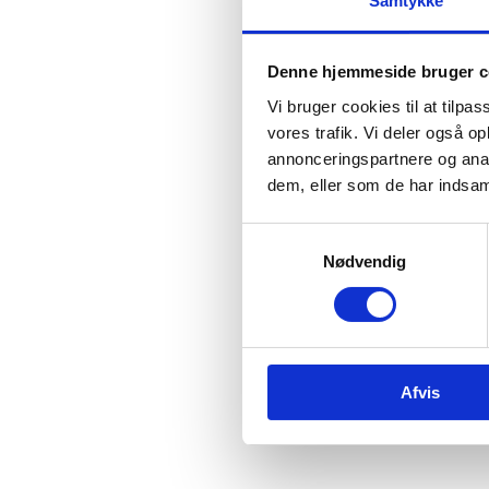
Samtykke
Om 
Denne hjemmeside bruger c
Vi bruger cookies til at tilpas
vores trafik. Vi deler også 
annonceringspartnere og anal
dem, eller som de har indsaml
S
Nødvendig
a
m
t
y
k
Afvis
k
e
v
a