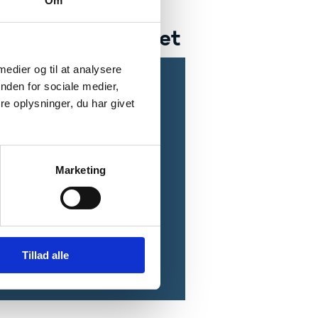
Om
om departementet
 medier og til at analysere
tementet har
nden for sociale medier,
e oplysninger, du har givet
ansvar for:
r- og ledelsesbetjening
ormulering, herunder
eredende arbejde
Marketing
ring og kvalitetssikring af
iets strategier og udvikling
Tillad alle
darbejdere (2023)