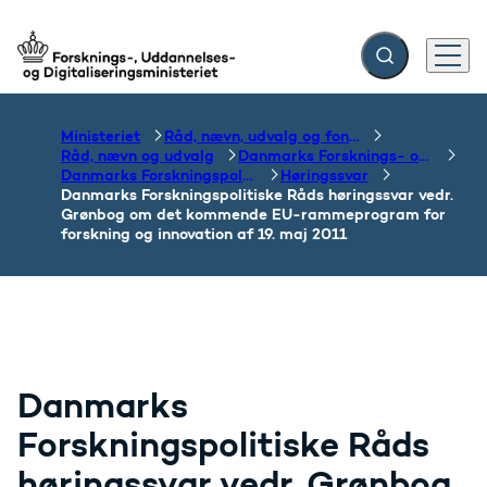
Fold søgefelt ud
Menu
Gå til forsiden
Ministeriet
Råd, nævn, udvalg og fonde
Råd, nævn og udvalg
Danmarks Forsknings- og Innovationspolitiske Råd
Danmarks Forskningspolitiske Råd
Høringssvar
Danmarks Forskningspolitiske Råds høringssvar vedr.
Grønbog om det kommende EU-rammeprogram for
forskning og innovation af 19. maj 2011
Danmarks
Forskningspolitiske Råds
høringssvar vedr. Grønbog