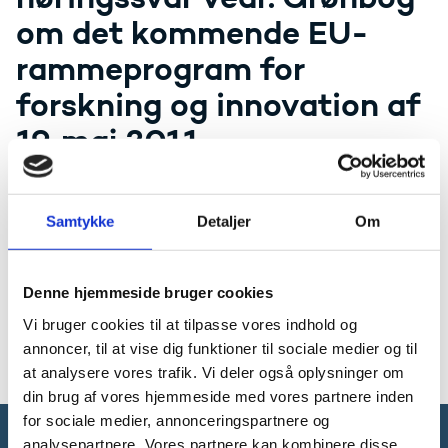
om det kommende EU-
rammeprogram for
forskning og innovation af
19. maj 2011
Nedenfor kan du finde Danmarks
Samtykke
Detaljer
Om
Forskningspolitiske Råds høringssvar vedr.
Grønbog om det kommende EU-
Denne hjemmeside bruger cookies
rammeprogram for forskning og innovation.
Vi bruger cookies til at tilpasse vores indhold og
DFRs høringssvar vedr. Grønbog om det kommende
annoncer, til at vise dig funktioner til sociale medier og til
EU-rammeprogram for forskning og innovation (pdf)
at analysere vores trafik. Vi deler også oplysninger om
din brug af vores hjemmeside med vores partnere inden
for sociale medier, annonceringspartnere og
analysepartnere. Vores partnere kan kombinere disse