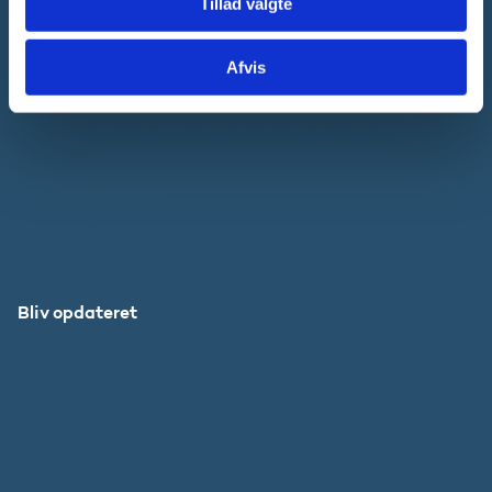
Pressekontakt
Tillad valgte
Afvis
Websteder
Uddannelses- og Forskningsstyrelsen
SU
DFIR
Grib Verden
Forskningens Døgn
Bliv opdateret
Abonnér
Facebook
LinkedIn
Instagram
X