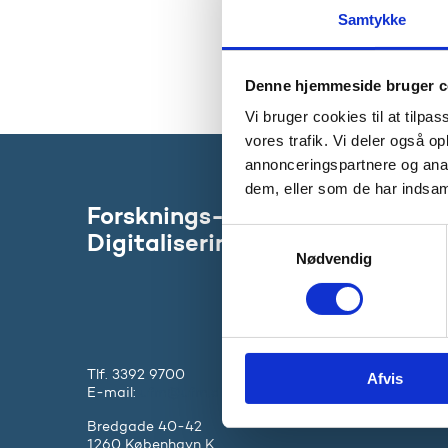
Samtykke
Oversi
udbud
Denne hjemmeside bruger c
Vi bruger cookies til at tilpas
vores trafik. Vi deler også 
annonceringspartnere og anal
dem, eller som de har indsaml
Forsknings-, Uddannelses- og
S
Digitaliseringsministeriet
Nødvendig
a
m
t
y
k
Tlf. 3392 9700
Afvis
k
E-mail:
ufm@ufm.dk
e
Bredgade 40-42
v
1260 København K