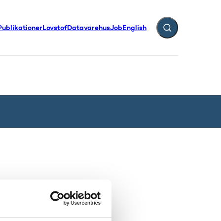
Publikationer
Lovstof
Datavarehus
Job
English
Fold søgefelt ud