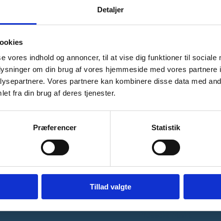
Detaljer
gt over aktuelle udbud i Uddannelses- og Forsk
 med næstkommende frist ligger øverst.
ookies
se vores indhold og annoncer, til at vise dig funktioner til sociale
oplysninger om din brug af vores hjemmeside med vores partnere i
ysepartnere. Vores partnere kan kombinere disse data med andr
et fra din brug af deres tjenester.
Præferencer
Statistik
Kontakt
Tillad valgte
Ministeriet
Pressekontakt