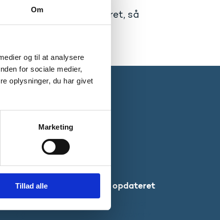
Om
ningsministeriet. Sorteret, så
 medier og til at analysere
nden for sociale medier,
e oplysninger, du har givet
Marketing
Websteder
Bliv opdateret
Tillad alle
Uddannelses-
Abonnér
og
Facebook