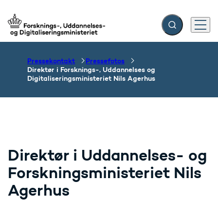
Fold søgefelt ud
Menu
Gå til forsiden
Pressekontakt
Pressefotos
Direktør i Forsknings-, Uddannelses og
Digitaliseringsministeriet Nils Agerhus
Direktør i Uddannelses- og
Forskningsministeriet Nils
Agerhus