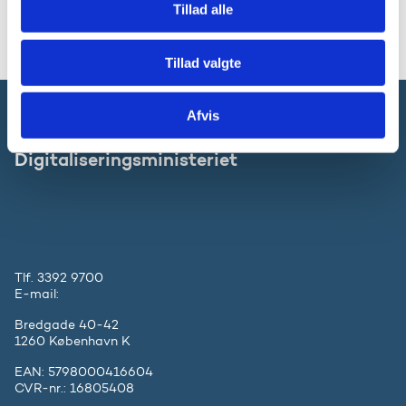
Tillad alle
Tillad valgte
Afvis
Forsknings-, Uddannelses- og
Digitaliseringsministeriet
Tlf. 3392 9700
E-mail:
ufm@ufm.dk
Bredgade 40-42
1260 København K
EAN: 5798000416604
CVR-nr.: 16805408