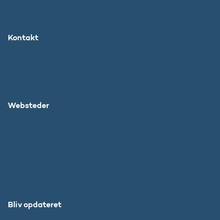
Kontakt
Ministeriet
Pressekontakt
Websteder
Uddannelses- og Forskningsstyrelsen
SU
DFIR
Grib Verden
Forskningens Døgn
Bliv opdateret