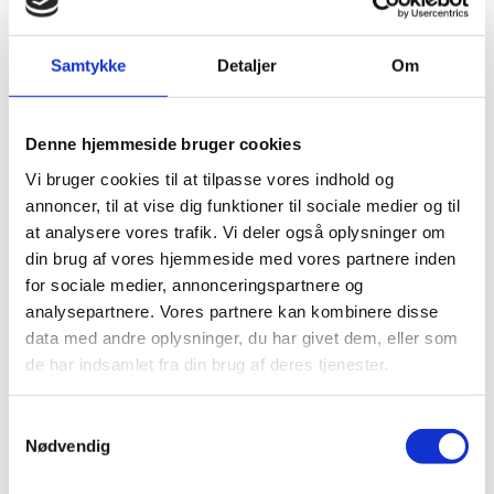
Samtykke
Detaljer
Om
Denne hjemmeside bruger cookies
Vi bruger cookies til at tilpasse vores indhold og
annoncer, til at vise dig funktioner til sociale medier og til
at analysere vores trafik. Vi deler også oplysninger om
Publiceringsdato: 24. februar 2020
din brug af vores hjemmeside med vores partnere inden
Internet ISBN: 978-87-93807-24-2
for sociale medier, annonceringspartnere og
analysepartnere. Vores partnere kan kombinere disse
Udgiver: Uddannelses- og Forskningsministeriet
data med andre oplysninger, du har givet dem, eller som
Publikationsår: 2020
de har indsamlet fra din brug af deres tjenester.
Sideantal: 50
S
Nødvendig
a
m
Hent publikationen