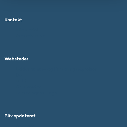
Kontakt
Ministeriet
Pressekontakt
Websteder
Uddannelses- og Forskningsstyrelsen
SU
DFIR
Grib Verden
Forskningens Døgn
Bliv opdateret
Abonnér