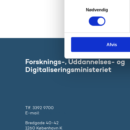
S
Nødvendig
a
Hent p
m
t
y
k
Afvis
k
e
v
Forsknings-, Uddannelses- og
a
Digitaliseringsministeriet
l
g
Tlf. 3392 9700
E-mail:
ufm@ufm.dk
Bredgade 40-42
1260 København K