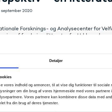
. september 2020
tionale Forsknings- og Analysecenter for Velf
gning af forskningslitteratur for Uddannelses-
Detaljer
Publiceringsdato: 11. september 2020
Internet ISBN: 978-87-7119-665-8
ookies
Udgiver: VIVE – Viden til Velfærd Det N
se vores indhold og annoncer, til at vise dig funktioner til sociale
Velfærd
oplysninger om din brug af vores hjemmeside med vores partnere i
Publikationsår: 2020
ysepartnere. Vores partnere kan kombinere disse data med andr
et fra din brug af deres tjenester.
Sideantal: 56