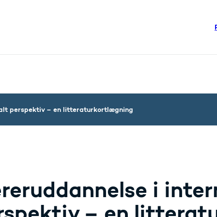
re links
steriet - Flere links
lt perspektiv – en litteraturkortlægning
reruddannelse i inter
rspektiv – en littera