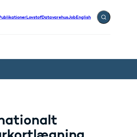
Publikationer
Lovstof
Datavarehus
Job
English
Fold søgefelt ud
nationalt
turkortlægning