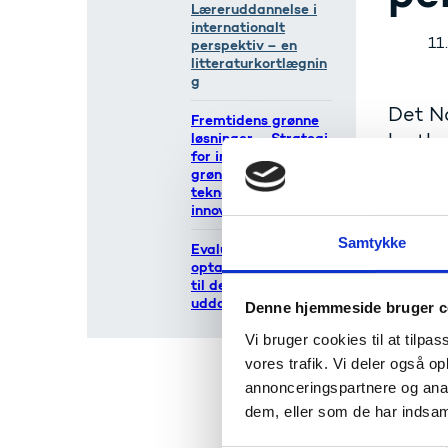
Læreruddannelse i
internationalt
11
perspektiv – en
litteraturkortlægnin
g
Det Na
Fremtidens grønne
løsninger – Strategi
kortlæ
for investeringer i
grøn forskning,
teknologi og
innovation
Samtykke
Evaluering af
optagelsessystemet
til de videregående
uddannelser
Denne hjemmeside bruger c
Vi bruger cookies til at tilpas
vores trafik. Vi deler også 
annonceringspartnere og anal
dem, eller som de har indsaml