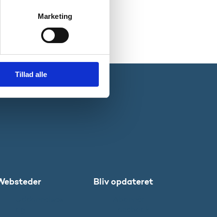
Marketing
Tillad alle
Websteder
Bliv opdateret
Uddannelses-
Abonnér
og
Facebook