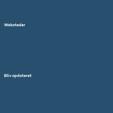
Pressekontakt
Websteder
Uddannelses- og Forskningsstyrelsen
SU
DFIR
Grib Verden
Forskningens Døgn
Bliv opdateret
Abonnér
Facebook
LinkedIn
Instagram
X