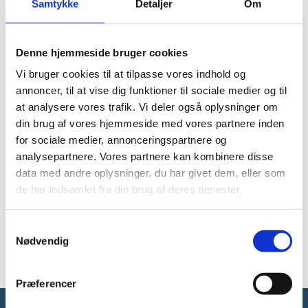
forskningens betydning for den grønne omstilling.
Samtykke
Detaljer
Om
Virksomhedernes grønne omstilling,
Denne hjemmeside bruger cookies
barrierer og drivkræfter
Vi bruger cookies til at tilpasse vores indhold og
Publiceret
07. november 2024
annoncer, til at vise dig funktioner til sociale medier og til
at analysere vores trafik. Vi deler også oplysninger om
Teknisk analyserapport 2 fra Ekspertgruppen om
din brug af vores hjemmeside med vores partnere inden
forskningens betydning for den grønne omstilling.
for sociale medier, annonceringspartnere og
analysepartnere. Vores partnere kan kombinere disse
Ph.d.-uddannede og virksomhedernes
data med andre oplysninger, du har givet dem, eller som
grønne omstilling
de har indsamlet fra din brug af deres tjenester.
Publiceret
07. november 2024
S
Teknisk analyserapport 1 fra Ekspertgruppen om
Nødvendig
a
forskningens betydning for den grønne omstilling.
m
t
Præferencer
y