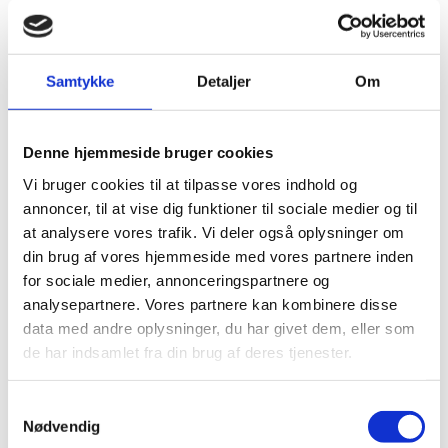
trivslen hos både elever og lærere.
Samtidig har 43.000 unge i alderen 15-24 år hverken
uddannelse eller er i beskæftigelse. Flere og flere
Samtykke
Detaljer
Om
centrale krav til undervisningen har medført, at mange
lærere, pædagoger, skoleledere og kommuner oplever,
at folkeskolen er for stramt styret af krav og faglige
mål.
Denne hjemmeside bruger cookies
Vi bruger cookies til at tilpasse vores indhold og
Derfor ønsker regeringen nu at løsne markant på de
centrale krav, så folkeskolerne får mere frihed og
annoncer, til at vise dig funktioner til sociale medier og til
fleksibilitet til at skabe en skole, der passer bedst til de
at analysere vores trafik. Vi deler også oplysninger om
lokale behov og ønsker. Elevernes motivation og trivsel
din brug af vores hjemmeside med vores partnere inden
skal øges med en varieret skoledag med mere praktisk
for sociale medier, annonceringspartnere og
og kreativ undervisning, øget valgfrihed til eleverne og
analysepartnere. Vores partnere kan kombinere disse
en stærkere sammenhæng mellem teori og praksis.
data med andre oplysninger, du har givet dem, eller som
Derudover ønsker regeringen at gøre mere for at
de har indsamlet fra din brug af deres tjenester.
styrke fagligheden og kvaliteten i lærerværelserne og
gøre lærerprofessionen attraktiv. Læreruddannelsen
S
skal stadig være hovedvejen til folkeskolen, men der
Nødvendig
a
skal skabes bedre muligheder for, at faglærte og