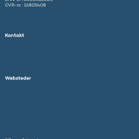
CVR-nr.: 16805408
Kontakt
Ministeriet
Pressekontakt
Websteder
Uddannelses- og Forskningsstyrelsen
SU
DFIR
Grib Verden
Forskningens Døgn