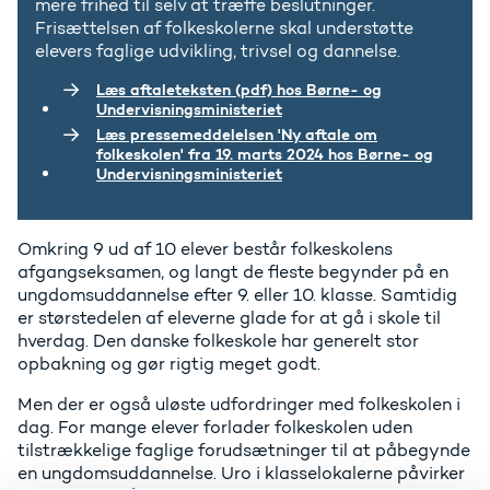
mere frihed til selv at træffe beslutninger.
Frisættelsen af folkeskolerne skal understøtte
elevers faglige udvikling, trivsel og dannelse.
Læs aftaleteksten (pdf) hos Børne- og
Undervisningsministeriet
Læs pressemeddelelsen 'Ny aftale om
folkeskolen' fra 19. marts 2024 hos Børne- og
Undervisningsministeriet
Omkring 9 ud af 10 elever består folkeskolens
afgangseksamen, og langt de fleste begynder på en
ungdomsuddannelse efter 9. eller 10. klasse. Samtidig
er størstedelen af eleverne glade for at gå i skole til
hverdag. Den danske folkeskole har generelt stor
opbakning og gør rigtig meget godt.
Men der er også uløste udfordringer med folkeskolen i
dag. For mange elever forlader folkeskolen uden
tilstrækkelige faglige forudsætninger til at påbegynde
en ungdomsuddannelse. Uro i klasselokalerne påvirker