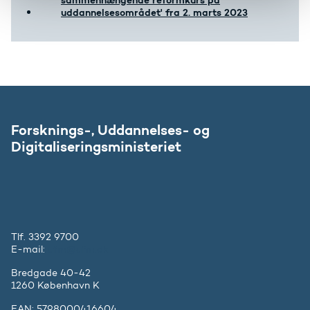
sammenhængende reformkurs på
uddannelsesområdet' fra 2. marts 2023
Forsknings-, Uddannelses- og
Digitaliseringsministeriet
Tlf. 3392 9700
E-mail:
ufm@ufm.dk
Bredgade 40-42
1260 København K
EAN: 5798000416604