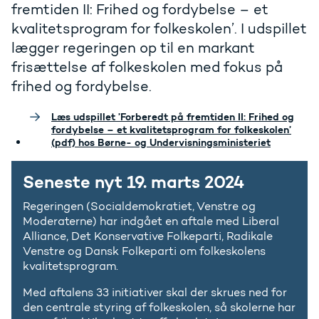
fremtiden II: Frihed og fordybelse – et
kvalitetsprogram for folkeskolen’. I udspillet
lægger regeringen op til en markant
frisættelse af folkeskolen med fokus på
frihed og fordybelse.
Læs udspillet ’Forberedt på fremtiden II: Frihed og
fordybelse – et kvalitetsprogram for folkeskolen’
(pdf) hos Børne- og Undervisningsministeriet
Seneste nyt 19. marts 2024
Regeringen (Socialdemokratiet, Venstre og
Moderaterne) har indgået en aftale med Liberal
Alliance, Det Konservative Folkeparti, Radikale
Venstre og Dansk Folkeparti om folkeskolens
kvalitetsprogram.
Med aftalens 33 initiativer skal der skrues ned for
den centrale styring af folkeskolen, så skolerne har