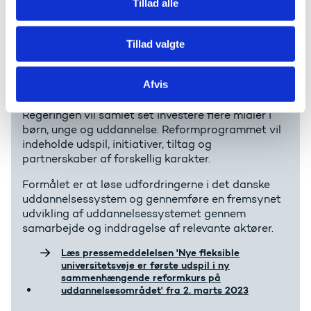
Tillad alle
Læs nyheden 'Nyt udspil skal sikre flere faglærte til
sundhedsvæsenet og ældreplejen' fra 9. januar 2024
hos Regeringen
Tillad valgte
En sammenhængende
Afvis
reformkurs
Regeringen vil samlet set investere flere midler i
børn, unge og uddannelse. Reformprogrammet vil
indeholde udspil, initiativer, tiltag og
partnerskaber af forskellig karakter.
Formålet er at løse udfordringerne i det danske
uddannelsessystem og gennemføre en fremsynet
udvikling af uddannelsessystemet gennem
samarbejde og inddragelse af relevante aktører.
Læs pressemeddelelsen 'Nye fleksible
universitetsveje er første udspil i ny
sammenhængende reformkurs på
uddannelsesområdet' fra 2. marts 2023