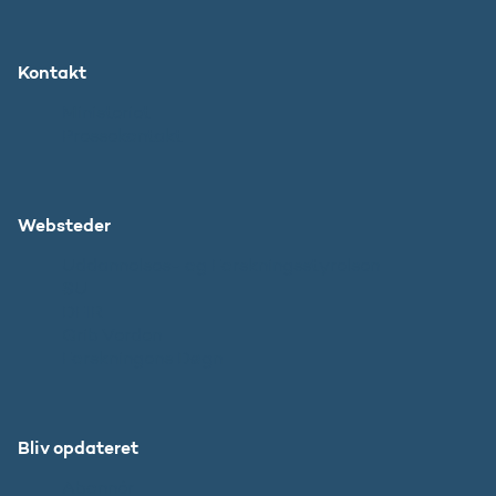
Kontakt
Ministeriet
Pressekontakt
Websteder
Uddannelses- og Forskningsstyrelsen
SU
DFIR
Grib Verden
Forskningens Døgn
Bliv opdateret
Abonnér