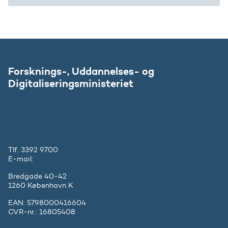
Forsknings-, Uddannelses- og
Digitaliseringsministeriet
Tlf. 3392 9700
E-mail:
ufm@ufm.dk
Bredgade 40-42
1260 København K
EAN: 5798000416604
CVR-nr.: 16805408