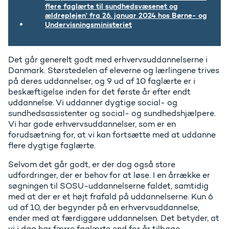
flere faglærte til sundhedsvæsenet og
ældreplejen' fra 26. januar 2024 hos Børne- og
Undervisningsministeriet
Det går generelt godt med erhvervsuddannelserne i
Danmark. Størstedelen af eleverne og lærlingene trives
på deres uddannelser, og 9 ud af 10 faglærte er i
beskæftigelse inden for det første år efter endt
uddannelse. Vi uddanner dygtige social- og
sundhedsassistenter og social- og sundhedshjælpere.
Vi har gode erhvervsuddannelser, som er en
forudsætning for, at vi kan fortsætte med at uddanne
flere dygtige faglærte.
Selvom det går godt, er der dog også store
udfordringer, der er behov for at løse. I en årrække er
søgningen til SOSU-uddannelserne faldet, samtidig
med at der er et højt frafald på uddannelserne. Kun 6
ud af 10, der begynder på en erhvervsuddannelse,
ender med at færdiggøre uddannelsen. Det betyder, at
vi i dag har færre faglærte end for år tilbage.