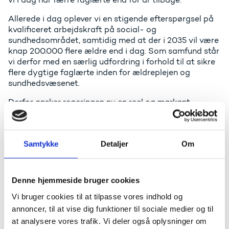
Allerede i dag oplever vi en stigende efterspørgsel på
kvalificeret arbejdskraft på social- og
sundhedsområdet, samtidig med at der i 2035 vil være
knap 200.000 flere ældre end i dag. Som samfund står
vi derfor med en særlig udfordring i forhold til at sikre
flere dygtige faglærte inden for ældreplejen og
sundhedsvæsenet.
Derfor ønsker regeringen nu en reel og markant
styrkelse af kvaliteten på SOSU-uddannelserne.
Regeringen foreslår et permanent taxameterløft, der
skal understøtte, at skolerne får frihed til at
Samtykke
Detaljer
Om
igangsætte nye indsatser, der bedst styrker
rekrutteringen og kvaliteten lokalt på skolerne.
Det skal være mere attraktivt at vælge en SOSU-
Denne hjemmeside bruger cookies
uddannelse og barriererne, der potentielt stopper
ansøgere fra at starte på en SOSU-uddannelse, skal
Vi bruger cookies til at tilpasse vores indhold og
fjernes. Derfor foreslår regeringen at indføre løn for
annoncer, til at vise dig funktioner til sociale medier og til
elever over 25 år på social- og
at analysere vores trafik. Vi deler også oplysninger om
sundhedshjælperuddannelsen og samtidig oprette