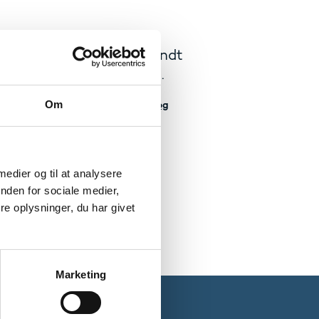
amarbejdet inden for blandt
og Nordisk Ministerråd.
Om
ifikationer - hos Uddannelses- og
 medier og til at analysere
nden for sociale medier,
e oplysninger, du har givet
Marketing