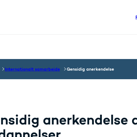
re links
steriet - Flere links
Internationalt samarbejde
Gensidig anerkendelse
nsidig anerkendelse 
dannelser