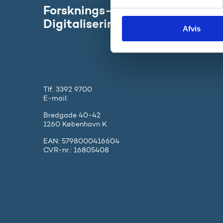
y
Forsknings-, Uddannelses- og
k
Digitaliseringsministeriet
Afvis
k
e
v
a
l
g
Tlf. 3392 9700
E-mail:
ufm@ufm.dk
Bredgade 40-42
1260 København K
EAN: 5798000416604
CVR-nr.: 16805408