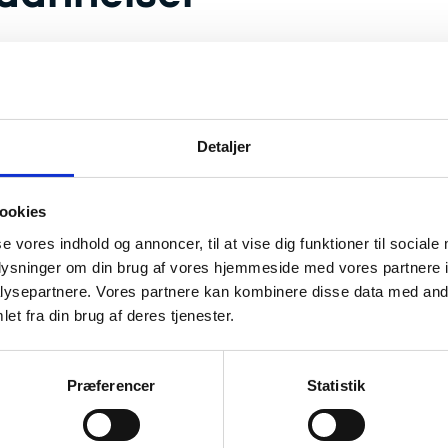
ig anerkendelse af uddannelser er en del af s
 EU, Europarådet, UNESCO, Bologna-processen 
Detaljer
s mere om det internationale samarbejde om anerkendelse af kval
rskningsstyrelsen
ookies
se vores indhold og annoncer, til at vise dig funktioner til sociale
oplysninger om din brug af vores hjemmeside med vores partnere i
ysepartnere. Vores partnere kan kombinere disse data med andr
et fra din brug af deres tjenester.
Præferencer
Statistik