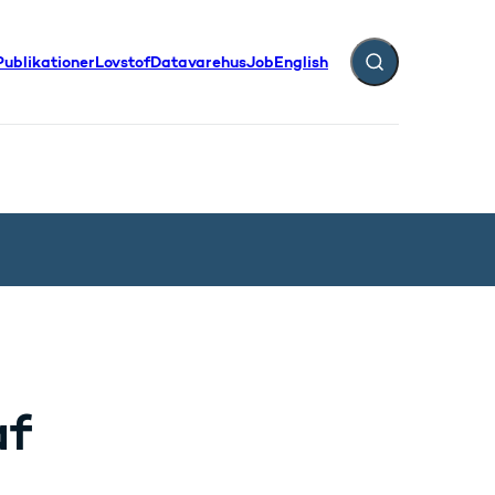
Publikationer
Lovstof
Datavarehus
Job
English
Fold søgefelt ud
af