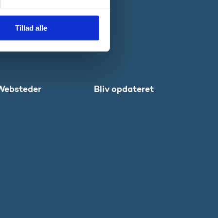
Tillad alle
Websteder
Bliv opdateret
Uddannelses-
Abonnér
og
Facebook
Forskningsstyrel
LinkedIn
sen
Instagram
SU
X
DFIR
Grib Verden
Forskningens
Døgn