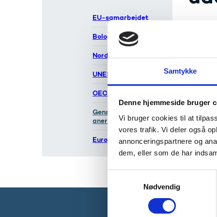
EU-samarbejdet
Gensid
Bologna-processen
andet
Nordisk samarbejde
Samtykke
Læ
UNESCO
Fo
OECD
Denne hjemmeside bruger c
Gensidig
Vi bruger cookies til at tilpas
anerkendelse
vores trafik. Vi deler også 
Europarådet
annonceringspartnere og anal
dem, eller som de har indsaml
S
Nødvendig
a
m
t