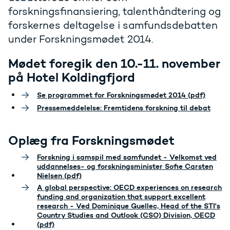
forskningsfinansiering, talenthåndtering og
forskernes deltagelse i samfundsdebatten
under Forskningsmødet 2014.
Mødet foregik den 10.-11. november
på Hotel Koldingfjord
Se programmet for Forskningsmødet 2014 (pdf)
Pressemeddelelse: Fremtidens forskning til debat
Oplæg fra Forskningsmødet
Forskning i samspil med samfundet - Velkomst ved
uddannelses- og forskningsminister Sofie Carsten
Nielsen (pdf)
A global perspective: OECD experiences on research
funding and organization that support excellent
research - Ved Dominique Guellec, Head of the STI's
Country Studies and Outlook (CSO) Division, OECD
(pdf)