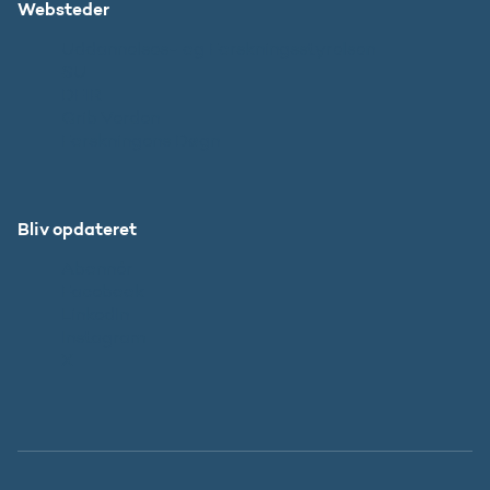
Websteder
Uddannelses- og Forskningsstyrelsen
SU
DFIR
Grib Verden
Forskningens Døgn
Bliv opdateret
Abonnér
Facebook
LinkedIn
Instagram
X