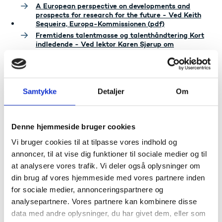
A European perspective on developments and
prospects for research for the future - Ved Keith
Sequeira, Europa-Kommissionen (pdf)
Fremtidens talentmasse og talenthåndtering Kort
indledende - Ved lektor Karen Sjørup om
kønsbarrierer i dansk forskning (pdf)
Samtykke
Detaljer
Om
Denne hjemmeside bruger cookies
Vi bruger cookies til at tilpasse vores indhold og
annoncer, til at vise dig funktioner til sociale medier og til
at analysere vores trafik. Vi deler også oplysninger om
din brug af vores hjemmeside med vores partnere inden
for sociale medier, annonceringspartnere og
analysepartnere. Vores partnere kan kombinere disse
data med andre oplysninger, du har givet dem, eller som
Gallupundersøgelse af befolkningens holdning til