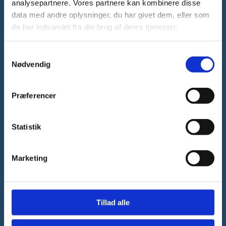
analysepartnere. Vores partnere kan kombinere disse
data med andre oplysninger, du har givet dem, eller som
Forsknings-, Uddannelses- og
de har indsamlet fra din brug af deres tjenester.
Digitaliseringsministeriet
S
Nødvendig
a
m
t
Præferencer
Tlf. 3392 9700
y
E-mail:
ufm@ufm.dk
k
Bredgade 40-42
k
Statistik
1260 København K
e
EAN: 5798000416604
v
Marketing
CVR-nr.: 16805408
a
l
g
Tillad alle
Kontakt
Ministeriet