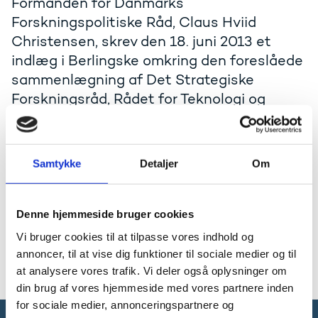
Formanden for Danmarks
Forskningspolitiske Råd, Claus Hviid
Christensen, skrev den 18. juni 2013 et
indlæg i Berlingske omkring den foreslåede
sammenlægning af Det Strategiske
Forskningsråd, Rådet for Teknologi og
Innovation og Højteknologifonden til
Danmarks Innovationsfond
Samtykke
Detaljer
Om
I indlægget skriver formanden, at regeringens forslag
er et skridt i den rigtige retning, men at der er behov
for et klart fokus på den opgave, som den nye fond
skal levere, nemlig reelt at få omsat viden til vækst og
Denne hjemmeside bruger cookies
velstand. Vi skal sikre os, at ændringerne i systemet
Vi bruger cookies til at tilpasse vores indhold og
reelt kommer til at levere konkrete resultater.
annoncer, til at vise dig funktioner til sociale medier og til
Læs hele indlægget i Berlingske her (pdf)
at analysere vores trafik. Vi deler også oplysninger om
din brug af vores hjemmeside med vores partnere inden
for sociale medier, annonceringspartnere og