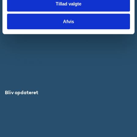
Tillad valgte
Pressekontakt
Afvis
Websteder
Uddannelses- og Forskningsstyrelsen
SU
DFIR
Grib Verden
Forskningens Døgn
Bliv opdateret
Abonnér
Facebook
LinkedIn
Instagram
X