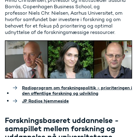
Hviid Christensen, professor og institutleder Susana
Borrás, Copenhagen Business School, og
professor Niels Chr. Nielsen, Aarhus Universitet, om
hvorfor samfundet bør investere i forskning og om
behovet for et fokus på prioritering og optimal
udnyttelse af de forskningsmæssige ressourcer.
Radioprogram om forskningspolitik - prioriteringen i
den offentlige forskning og udvikling
JP Radios hjemmeside
Forskningsbaseret uddannelse -
samspillet mellem forskning og
uddannelse på universiteterne