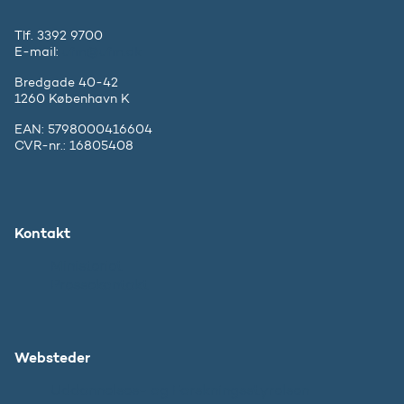
Tlf. 3392 9700
E-mail:
ufm@ufm.dk
Bredgade 40-42
1260 København K
EAN: 5798000416604
CVR-nr.: 16805408
Kontakt
Ministeriet
Pressekontakt
Websteder
Uddannelses- og Forskningsstyrelsen