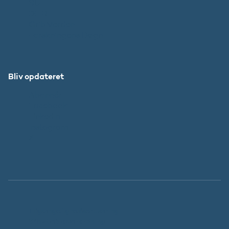
SU
DFIR
Grib Verden
Forskningens Døgn
Bliv opdateret
Abonnér
Facebook
LinkedIn
Instagram
X
Tilgængelighedserklæring
Whistleblowerordning