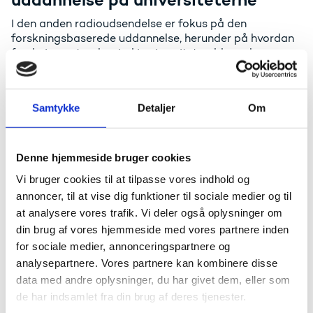
I den anden radioudsendelse er fokus på den
forskningsbaserede uddannelse, herunder på hvordan
forskningen tænkes ind i universitetsuddannelserne, og
på hvorfor det er vigtigt, at universitetsuddannelserne
baseres på forskning. Hanne Bærentzen taler med
formand for Rektorkollegiet, Jens Oddershede,
Samtykke
Detaljer
Om
professor Leif Østergaard, Aarhus Universitet/Aarhus
Universitetshospital, professor Per Kongshøj Madsen,
Aalborg Universitet, og professor Peter Harder,
Københavns Universitet.
Denne hjemmeside bruger cookies
Vi bruger cookies til at tilpasse vores indhold og
annoncer, til at vise dig funktioner til sociale medier og til
at analysere vores trafik. Vi deler også oplysninger om
din brug af vores hjemmeside med vores partnere inden
for sociale medier, annonceringspartnere og
analysepartnere. Vores partnere kan kombinere disse
data med andre oplysninger, du har givet dem, eller som
de har indsamlet fra din brug af deres tjenester.