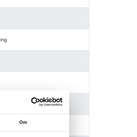
ing
Om
ltning København