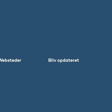
Websteder
Bliv opdateret
Uddannelses-
Abonnér
og
Facebook
Forskningsstyrel
LinkedIn
sen
Instagram
SU
X
DFIR
Grib Verden
Forskningens
Døgn