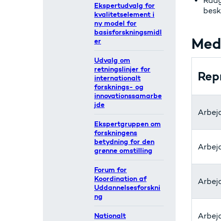
Rådg
Ekspertudvalg for
besk
kvalitetselement i
ny model for
basisforskningsmidl
Med
er
Udvalg om
retningslinjer for
Rep
internationalt
forsknings- og
innovationssamarbe
jde
Arbej
Ekspertgruppen om
forskningens
betydning for den
Arbej
grønne omstilling
Forum for
Koordination af
Arbej
Uddannelsesforskni
ng
Nationalt
Arbej