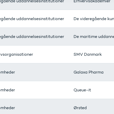
egående uddannelsesinstitutioner
Erhvervsakademier
egående uddannelsesinstitutioner
De videregående kuns
egående uddannelsesinstitutioner
De maritime uddannel
rvsorganisationer
SMV Danmark
omheder
Galaxa Pharma
omheder
Queue-it
omheder
Ørsted