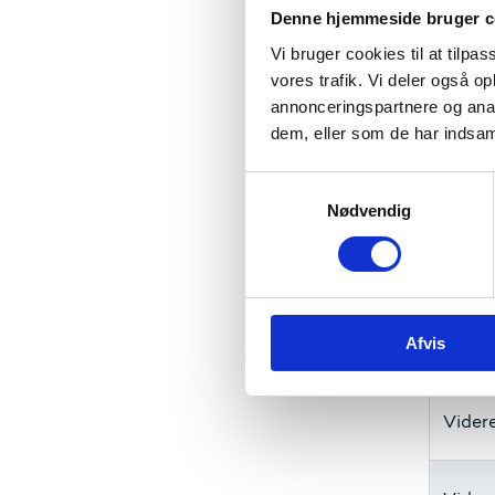
Denne hjemmeside bruger c
Komm
Vi bruger cookies til at tilpas
vores trafik. Vi deler også 
annonceringspartnere og anal
Komm
dem, eller som de har indsaml
S
Komm
Nødvendig
a
m
t
A-kas
y
k
Afvis
k
Vider
e
v
Vider
a
l
g