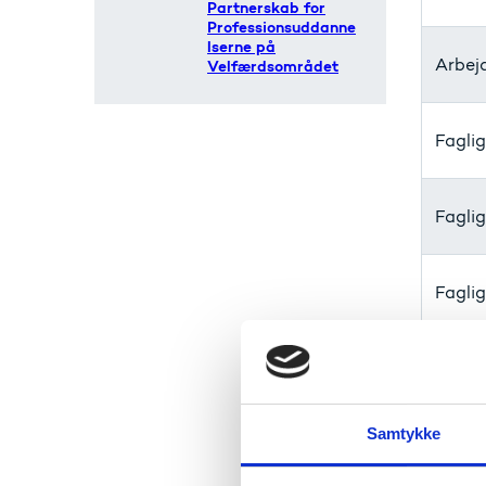
Partnerskab for
Professionsuddanne
lserne på
Arbej
Velfærdsområdet
Faglig
Faglig
Faglig
Komm
Samtykke
Komm