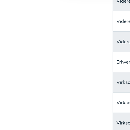
Vider
Vider
Vider
Erhve
Virks
Virks
Virks