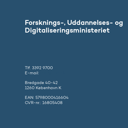
Forsknings-, Uddannelses- og
Digitaliseringsministeriet
Tlf. 3392 9700
E-mail:
ufm@ufm.dk
Bredgade 40-42
1260 København K
EAN: 5798000416604
CVR-nr.: 16805408