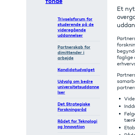
fonde
Et nyt
overga
Trivselsforum for
uddan
studerende på de
videregående
uddannelser
Partner
forskni
Partnerskab for
begynde
dimittender i
faglige
arbejde
erhverv
Kandidatudvalget
Partners
samarbe
Udvalg om bedre
universitetsuddanne
partner
lser
Vide
Det Strategiske
Indd
Forskningsråd
Følg
tænk
Rådet for Teknologi
og Innovation
Etab