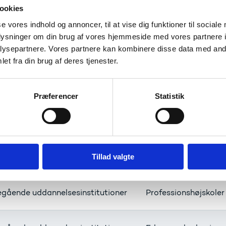
ookies
uner
Beskæftigelsesforva
se vores indhold og annoncer, til at vise dig funktioner til sociale
oplysninger om din brug af vores hjemmeside med vores partnere i
ysepartnere. Vores partnere kan kombinere disse data med andr
uner
Beskæftigelsesforva
et fra din brug af deres tjenester.
uner
Odense Kommune
Præferencer
Statistik
ser
Danske A-kasser (D
Tillad valgte
egående uddannelsesinstitutioner
Universiteter
egående uddannelsesinstitutioner
Professionshøjskoler