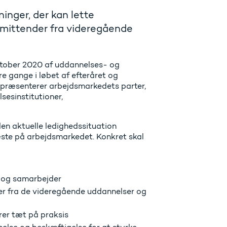
inger, der kan lette
imittender fra videregående
oktober 2020 af uddannelses- og
e gange i løbet af efteråret og
epræsenterer arbejdsmarkedets parter,
sesinstitutioner,
den aktuelle ledighedssituation
ste på arbejdsmarkedet. Konkret skal
r og samarbejder
der fra de videregående uddannelser og
rer tæt på praksis