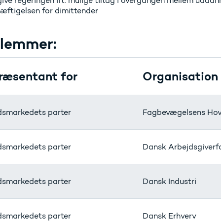
ive regeringen ift. mulige tiltag i overgangen mellem uddan
æftigelsen for dimittender
lemmer:
ræsentant for
Organisation
dsmarkedets parter
Fagbevægelsens Hov
dsmarkedets parter
Dansk Arbejdsgiverf
dsmarkedets parter
Dansk Industri
dsmarkedets parter
Dansk Erhverv