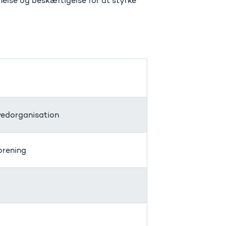
nelse og beskæftigelse for at styrke
edorganisation
orening