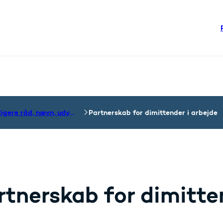
re links
steriet - Flere links
Tidligere råd, nævn, udvalg og fonde
Partnerskab for dimittender i arbejde
rtnerskab for dimitte