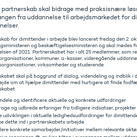
 partnerskab skal bidrage med praksisnære løsn
ngen fra uddannelse til arbejdsmarkedet for d
nelser.
skab for dimittender i arbejde blev lanceret fredag den 2. 
ngsministeren og beskæftigelsesministeren og skal mødes fir
lsen af 2021. Partnerskabet har i alt 25 medlemmer, som r
 organisationer, kommuner, a-kasser, videregående uddannel
sorganisationer, virksomheder og studerende.
kabet skal på baggrund af dialog, videndeling og indblik i 
jde om at hjælpe dimittender med hurtigere at finde fodfæ
skabet:
ndele og identificere aktuelle og konkrete udfordringer
rage og udbrede erfaringer fra tidligere indsatser, projekte
e udviklingen i aktuelle ledighedsudfordringer for dimitten
e dette ind i partnerskabets arbejde
lere konkrete samarbejder/initiativer mellem relevante aktø