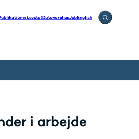
Publikationer
Lovstof
Datavarehus
Job
English
Fold søgefelt ud
nder i arbejde