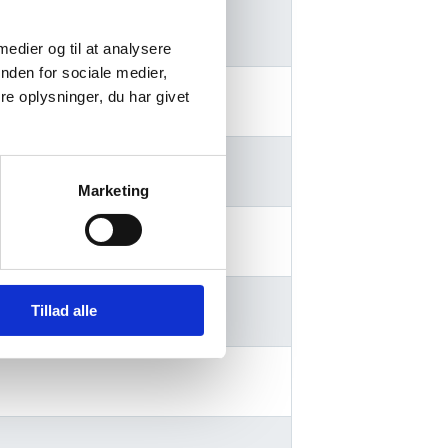
ltning Aarhus
 medier og til at analysere
nden for sociale medier,
e oplysninger, du har givet
ltning Aalborg
Marketing
AK)
Tillad alle