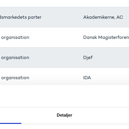
dsmarkedets parter
Akademikerne, AC
 organisation
Dansk Magisterforen
 organisation
Djøf
 organisation
IDA
uner
KL
Detaljer
uner
Beskæftigelsesforva