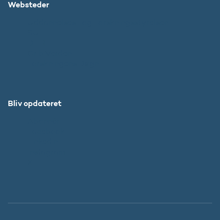
Websteder
Uddannelses- og Forskningsstyrelsen
SU
DFIR
Grib Verden
Forskningens Døgn
Bliv opdateret
Abonnér
Facebook
LinkedIn
Instagram
X