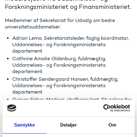
Forskningsministeriet og Finansministeriet.
Medlemmer af Sekretariat for Udvalg om bedre
universitetsuddannelser:
Adrian Lema, Sekretariatsleder, faglig koordinator,
Uddannelses- og Forskningsministeriets
departement
Cathrine Amalie Oldenburg, fuldmægtig,
Uddannelses- og Forskningsministeriets
departement
Christoffer Søndergaard Hansen, fuldmægtig,
Uddannelses- og Forskningsministeriets
departement
Gunvor Faber-Madsen, chefkonsulent, Styrelsen for
institutioner og uddannelsesstøtte
Jette Nielsen, chefkonsulent, Styrelsen for
Forskning og Uddannelse
Samtykke
Detaljer
Om
Kasper Gori Verdoner, specialkonsulent,
Finansministeriets departement