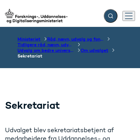
Fold søgefelt ud
Menu
Gå til forsiden
Ministeriet
Råd, nævn, udvalg og fonde
Tidligere råd, nævn, udvalg og fonde
Udvalg om bedre universitetsuddannelser
Om udvalget
Sekretariat
Sekretariat
Udvalget blev sekretariatsbetjent af
medarbejdere fra Uddannelses- og