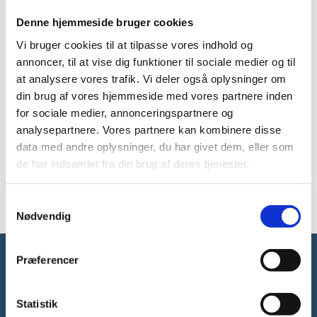
Line Bækgaard, fuldmægtig, Uddannelses- og
Denne hjemmeside bruger cookies
Forskningsministeriets departement
Louise Kornmaaler, chefkonsulent, Uddannelses- og
Vi bruger cookies til at tilpasse vores indhold og
Forskningsministeriets departement
annoncer, til at vise dig funktioner til sociale medier og til
Rune Skov Hansen, specialkonsulent, Styrelsen for
at analysere vores trafik. Vi deler også oplysninger om
institutioner og uddannelsesstøtte
din brug af vores hjemmeside med vores partnere inden
Sicas Lyng Zandar, studentermedhjælper,
for sociale medier, annonceringspartnere og
Uddannelses- og Forskningsministeriets
analysepartnere. Vores partnere kan kombinere disse
departement
data med andre oplysninger, du har givet dem, eller som
Stine Albeck Seitzberg, specialkonsulent, Styrelsen
de har indsamlet fra din brug af deres tjenester.
for Forskning og Uddannelse
Sune Fold von Bülow, specialkonsulent,
S
Finansministeriets departement
Nødvendig
a
m
t
Præferencer
y
Forsknings-, Uddannelses- og
k
Digitaliseringsministeriet
k
Statistik